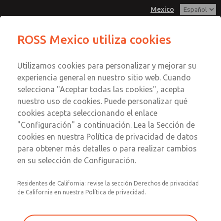
Mexico
ECO - DN08 (accionamiento directo
ROSS Mexico utiliza cookies
de 2/2 vías)
Menú
Utilizamos cookies para personalizar y mejorar su
Cuenta
experiencia general en nuestro sitio web. Cuando
Registrarse
selecciona "Aceptar todas las cookies", acepta
nuestro uso de cookies. Puede personalizar qué
Inscribirse
cookies acepta seleccionando el enlace
ECO - DN08 (accionamiento
"Configuración" a continuación. Lea la Sección de
cookies en nuestra Política de privacidad de datos
directo de 2/2 vías)
para obtener más detalles o para realizar cambios
Serie ECO, electromagnética, tubo de control coaxial y
en su selección de Configuración.
asiento de válvula giratorio
Residentes de California: revise la sección Derechos de privacidad
de California en nuestra Política de privacidad.