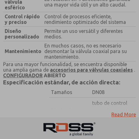
válvula
¿Método de Contacto Preferido?
una mayor vida útil y un alto caudal.
esférico
Correo Electrónico
Teléfono
Control rápido
Control de procesos eficiente,
y preciso
rendimiento optimizado del sistema
Envíenme actualizaciones periódicas sobre
características, capacidades del producto y más.
Diseño
Permite un uso versátil y diferentes
personalizado
medios.
*Sí, he leído la política de privacidad y acepto que los
En muchos casos, no es necesario
datos que proporcione se recopilarán y almacenarán
Mantenimiento
desmontar la válvula coaxial para su
electrónicamente. Mis datos se utilizan únicamente
mantenimiento.
con fines estrictamente destinados a procesar y
responder a mi solicitud. Al enviar el formulario de
Para una mayor funcionalidad, se encuentra disponible
contacto, acepto el procesamiento.
una amplia gama de
accesorios para válvulas coaxiales
.
CONFIGURADOR
ABIERTO
Especificación estándar, de acción directa:
Tamaños
DN08
tubo de control
Diseño de
coaxial y asiento
Read More
construcción
de válvula
giratorio
Interruptores de