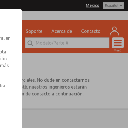
Mexico
eguridad
Soporte
Acerca de
Contacto
ral en
Cuen
Menú
pta
Registr
ción
s
r más
Inscribi
dades comerciales. No dude en contactarnos
stra
té donde esté, nuestros ingenieros estarán
 información de contacto a continuación.