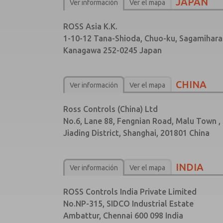
JAPAN
Ver información
Ver el mapa
ROSS Asia K.K.
1-10-12 Tana-Shioda, Chuo-ku, Sagamihara
Kanagawa 252-0245 Japan
CHINA
Ver información
Ver el mapa
Ross Controls (China) Ltd
No.6, Lane 88, Fengnian Road, Malu Town ,
Jiading District, Shanghai, 201801 China
INDIA
Ver información
Ver el mapa
ROSS Controls India Private Limited
No.NP-315, SIDCO Industrial Estate
Ambattur, Chennai 600 098 India