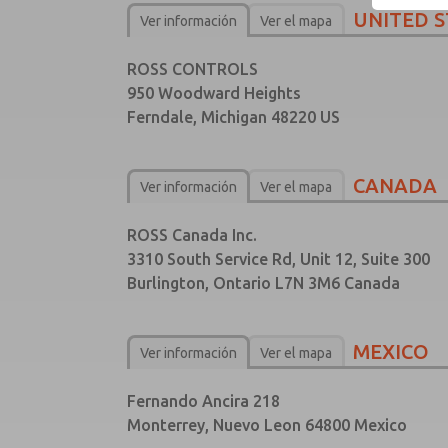
UNITED S
Ver información
Ver el mapa
ROSS CONTROLS
950 Woodward Heights
Ferndale, Michigan 48220 US
CANADA
Ver información
Ver el mapa
ROSS Canada Inc.
3310 South Service Rd, Unit 12, Suite 300
Burlington, Ontario L7N 3M6 Canada
MEXICO
Ver información
Ver el mapa
Fernando Ancira 218
Monterrey, Nuevo Leon 64800 Mexico