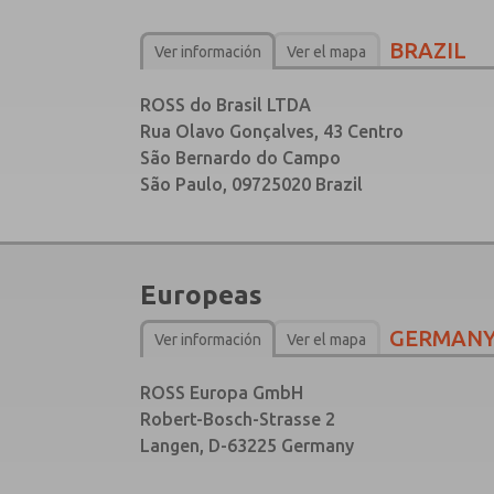
BRAZIL
Ver información
Ver el mapa
ROSS do Brasil LTDA
Rua Olavo Gonçalves, 43 Centro
São Bernardo do Campo
São Paulo, 09725­020 Brazil
Europeas
GERMAN
Ver información
Ver el mapa
ROSS Europa GmbH
Robert-Bosch-Strasse 2
Langen, D-63225 Germany