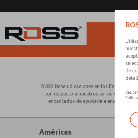
ROS
Utili
nuest
acept
selec
de co
detal
ROSS tiene ubicaciones en los Estados Uni
Residen
con respecto a nuestros servicios, produc
Polític
encantados de ayudarle a encontrar una 
Américas