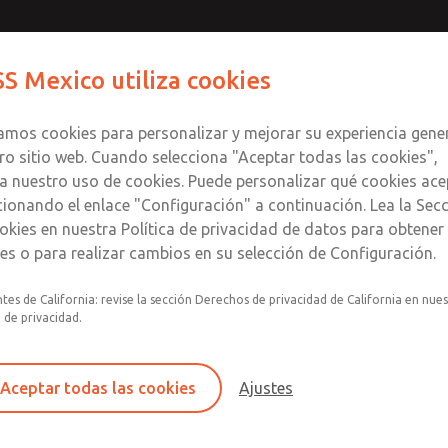
S Mexico utiliza cookies
Productos
Industrias
S
zamos cookies para personalizar y mejorar su experiencia gene
ro sitio web. Cuando selecciona "Aceptar todas las cookies",
a nuestro uso de cookies. Puede personalizar qué cookies ace
cionando el enlace "Configuración" a continuación. Lea la Sec
ROSS - Ubicaciones globale
okies en nuestra Política de privacidad de datos para obtene
les o para realizar cambios en su selección de Configuración.
dos y en todo el mundo para ayudarlo a usted y a sus necesi
tes de California: revise la sección Derechos de privacidad de California en nue
tos, aplicaciones industriales y soluciones personalizadas. Es
a de privacidad.
solución para usted. Vea nuestras ubicaciones globales y su
Aceptar todas las cookies
Ajustes