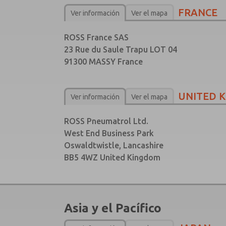
FRANCE
Ver información
Ver el mapa
ROSS France SAS
23 Rue du Saule Trapu LOT 04
91300 MASSY France
UNITED 
Ver información
Ver el mapa
ROSS Pneumatrol Ltd.
West End Business Park
Oswaldtwistle, Lancashire
BB5 4WZ United Kingdom
Asia y el Pacífico