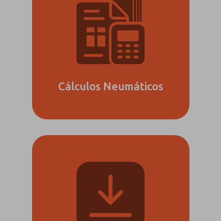
más.
*Sí, he leído la
política de
privacidad y
acepto que los
datos que
proporcione se
recopilarán y
Cálculos Neumáticos
almacenarán
electrónicamente.
Mis datos se
utilizan
únicamente con
fines
estrictamente
destinados a
procesar y
responder a mi
solicitud. Al
enviar el
formulario de
contacto, acepto
el procesamiento.