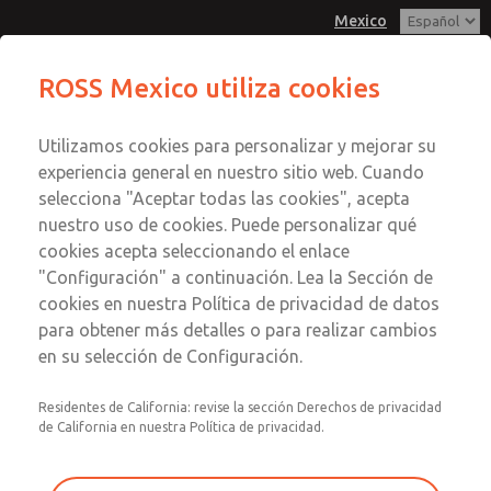
Mexico
ROSS Mexico utiliza cookies
Menú
Utilizamos cookies para personalizar y mejorar su
Cuenta
experiencia general en nuestro sitio web. Cuando
Descargar SISTEMA
Registrarse
selecciona "Aceptar todas las cookies", acepta
nuestro uso de cookies. Puede personalizar qué
Inscribirse
Descargue nuestra librería de productos de
cookies acepta seleccionando el enlace
seguridad
Herramientas de
"Configuración" a continuación. Lea la Sección de
cookies en nuestra Política de privacidad de datos
Ingeniería
para obtener más detalles o para realizar cambios
Proporcione
en su selección de Configuración.
la
Engineering Tools es su lugar para obtener información
siguiente
Residentes de California: revise la sección Derechos de privacidad
descargable que lo ayudará a instalar y reparar su
información
de California en nuestra Política de privacidad.
producto ROSS. Por favor, siéntase libre de descargarlos
para
para su propio uso y beneficio. Si tiene preguntas sobre el
descargar
uso de estas descargas, comuníquese con el Servicio