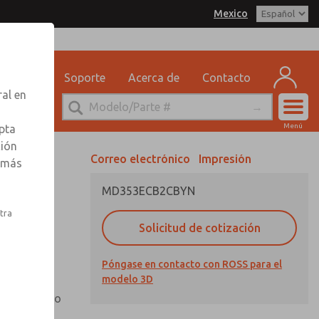
Mexico
delo 3D
SS Mexico para obtener
 por correo electrónico
n sobre pedidos
eguridad
Soporte
Acerca de
Contacto
ervicio Tecnico
ral en
-888-TEK-ROSS
Cuen
Menú
pta
Registr
ción
Correo electrónico
Impresión
r más
Inscribi
MD353ECB2CBYN
nto,
stra
Solicitud de cotización
Póngase en contacto con ROSS para el
otector de
modelo 3D
n mirilla
io extendido