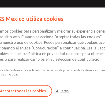
Contáctenos para un Mo
Comuníquese con RO
S Mexico utiliza cookies
Enviar esta página
informació
Productos
Industrias
S
te
S
zamos cookies para personalizar y mejorar su experiencia gene
SS
1
ro sitio web. Cuando selecciona "Aceptar todas las cookies",
a nuestro uso de cookies. Puede personalizar qué cookies ace
cionando el enlace "Configuración" a continuación. Lea la Sec
okies en nuestra Política de privacidad de datos para obtene
les o para realizar cambios en su selección de Configuración.
Filtro y regulador integrados en un único conju
tes de California: revise la sección Derechos de privacidad de California en nue
lubricador con indicador visual.
a de privacidad.
Montaje modular
Recipiente de plástico de policarbonato con pr
Aceptar todas las cookies
Ajustes
acero contra roturas, recipiente de aluminio co
transparente o recipiente lubricador de alumin
con mirilla.