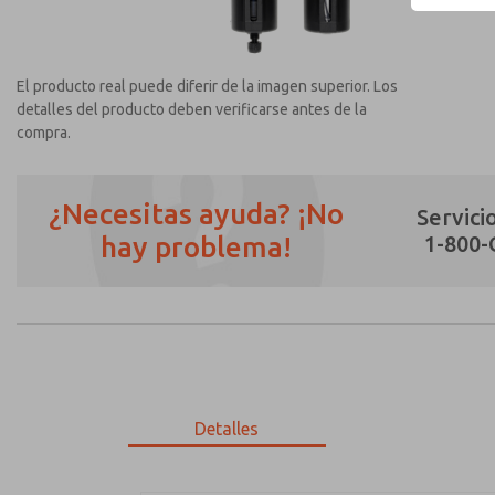
El producto real puede diferir de la imagen superior. Los
detalles del producto deben verificarse antes de la
compra.
¿Necesitas ayuda? ¡No
Servicio
hay problema!
1-800
¿Método de Contacto Preferido?
Correo Electrónico
Teléfono
Envíenme actualizaciones periódicas sobr
*Sí, he leído la política de privacidad y 
únicamente con fines estrictamente destin
Detalles
MD353ECB2CBYN