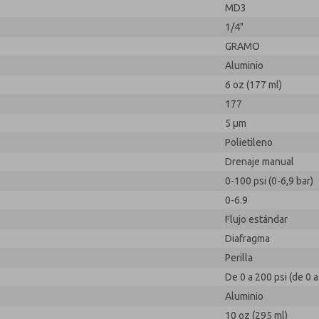
MD3
1/4"
GRAMO
Aluminio
6 oz (177 ml)
177
5 µm
Polietileno
Drenaje manual
0-100 psi (0-6,9 bar)
0-6.9
Flujo estándar
Diafragma
Perilla
De 0 a 200 psi (de 0 a
Aluminio
10 oz (295 ml)