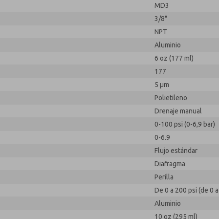
MD3
3/8"
NPT
Aluminio
6 oz (177 ml)
177
5 µm
Polietileno
Drenaje manual
0-100 psi (0-6,9 bar)
0-6.9
Flujo estándar
Diafragma
Perilla
De 0 a 200 psi (de 0 a
Aluminio
10 oz (295 ml)