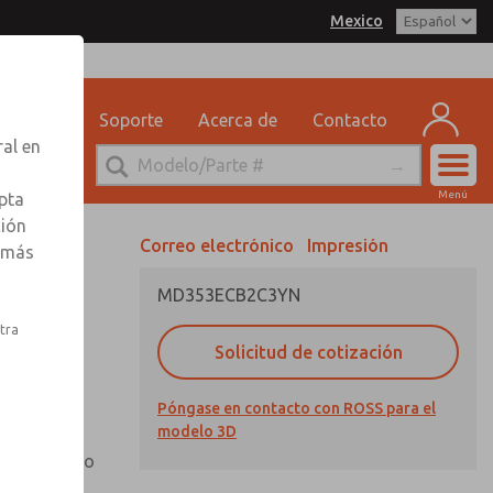
Mexico
delo 3D
SS Mexico para obtener
 por correo electrónico
n sobre pedidos
eguridad
Soporte
Acerca de
Contacto
ervicio Tecnico
ral en
-888-TEK-ROSS
Cuen
Menú
pta
Registr
ción
Correo electrónico
Impresión
r más
Inscribi
MD353ECB2C3YN
nto,
stra
Solicitud de cotización
Póngase en contacto con ROSS para el
otector de
modelo 3D
n mirilla
io extendido