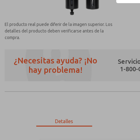
El producto real puede diferir de la imagen superior. Los
detalles del producto deben verificarse antes de la
compra.
¿Necesitas ayuda? ¡No
Servicio
hay problema!
1-800
¿Método de Contacto Preferido?
Correo Electrónico
Teléfono
Envíenme actualizaciones periódicas sobr
*Sí, he leído la política de privacidad y 
únicamente con fines estrictamente destin
Detalles
MD353ECB2C3YN