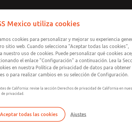
Contáctenos para un Mo
Comuníquese con RO
S Mexico utiliza cookies
Enviar esta página
informació
Productos
Industrias
S
te
S
zamos cookies para personalizar y mejorar su experiencia gene
SS
1
ro sitio web. Cuando selecciona "Aceptar todas las cookies",
a nuestro uso de cookies. Puede personalizar qué cookies ace
cionando el enlace "Configuración" a continuación. Lea la Sec
okies en nuestra Política de privacidad de datos para obtene
les o para realizar cambios en su selección de Configuración.
Filtro y regulador integrados en un único conju
tes de California: revise la sección Derechos de privacidad de California en nue
lubricador con indicador visual.
a de privacidad.
Montaje modular
Recipiente de plástico de policarbonato con pr
Aceptar todas las cookies
Ajustes
acero contra roturas, recipiente de aluminio co
transparente o recipiente lubricador de alumin
con mirilla.