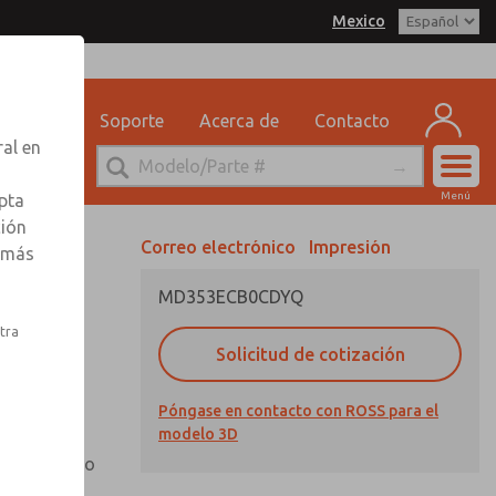
Mexico
delo 3D
SS Mexico para obtener
 por correo electrónico
n sobre pedidos
eguridad
Soporte
Acerca de
Contacto
ervicio Tecnico
ral en
-888-TEK-ROSS
Cuen
Menú
pta
Registr
ción
Correo electrónico
Impresión
r más
Inscribi
MD353ECB0CDYQ
nto,
stra
Solicitud de cotización
Póngase en contacto con ROSS para el
otector de
modelo 3D
n mirilla
io extendido