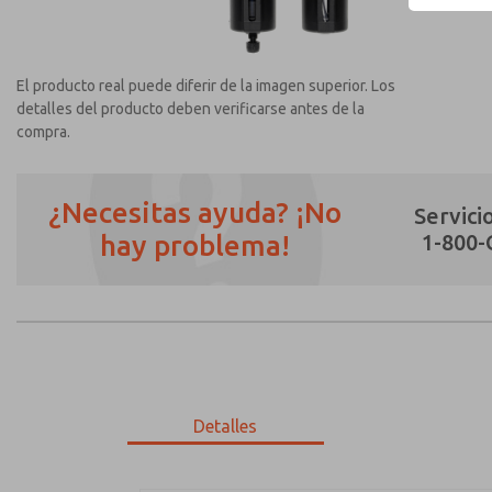
El producto real puede diferir de la imagen superior. Los
detalles del producto deben verificarse antes de la
compra.
¿Necesitas ayuda? ¡No
Servicio
hay problema!
1-800
¿Método de Contacto Preferido?
Correo Electrónico
Teléfono
Envíenme actualizaciones periódicas sobr
*Sí, he leído la política de privacidad y 
únicamente con fines estrictamente destin
Detalles
MD353ECB0CDYQ