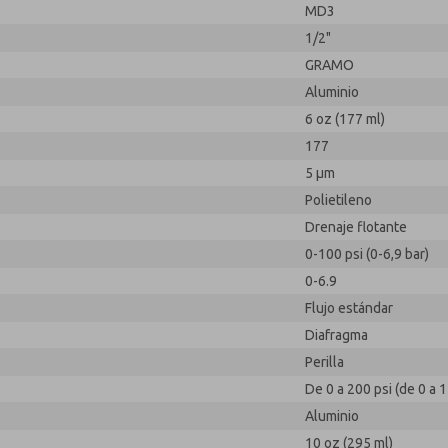
MD3
1/2"
GRAMO
Aluminio
6 oz (177 ml)
177
5 µm
Polietileno
Drenaje flotante
0-100 psi (0-6,9 bar)
0-6.9
Flujo estándar
Diafragma
Perilla
De 0 a 200 psi (de 0 a 1
Aluminio
10 oz (295 ml)