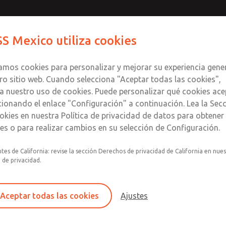
Contáctenos para un Mo
Comuníquese con RO
S Mexico utiliza cookies
Enviar esta página
informació
Productos
Industrias
S
te
S
zamos cookies para personalizar y mejorar su experiencia gene
SS
1
ro sitio web. Cuando selecciona "Aceptar todas las cookies",
a nuestro uso de cookies. Puede personalizar qué cookies ace
cionando el enlace "Configuración" a continuación. Lea la Sec
okies en nuestra Política de privacidad de datos para obtene
les o para realizar cambios en su selección de Configuración.
Filtro y regulador integrados en un único conju
tes de California: revise la sección Derechos de privacidad de California en nue
lubricador con indicador visual.
a de privacidad.
Montaje modular
Recipiente de plástico de policarbonato con pr
Aceptar todas las cookies
Ajustes
acero contra roturas, recipiente de aluminio co
transparente o recipiente lubricador de alumin
con mirilla.