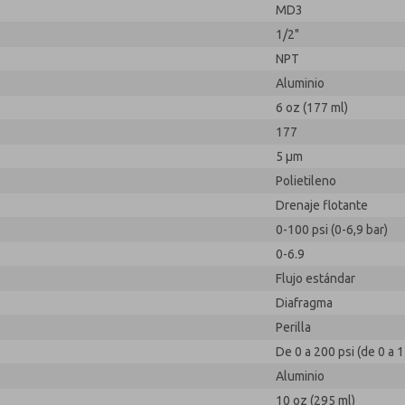
MD3
1/2"
NPT
Aluminio
6 oz (177 ml)
177
5 µm
Polietileno
Drenaje flotante
0-100 psi (0-6,9 bar)
0-6.9
Flujo estándar
Diafragma
Perilla
De 0 a 200 psi (de 0 a 1
Aluminio
10 oz (295 ml)