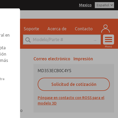
Mexico
delo 3D
SS Mexico para obtener
 por correo electrónico
n sobre pedidos
eguridad
Soporte
Acerca de
Contacto
ervicio Tecnico
ral en
-888-TEK-ROSS
Cuen
Menú
pta
Registr
ción
Correo electrónico
Impresión
r más
Inscribi
MD353ECB0C4YS
nto,
stra
Solicitud de cotización
Póngase en contacto con ROSS para el
otector de
modelo 3D
n mirilla
io extendido