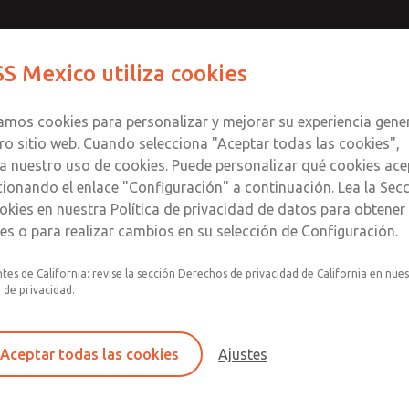
Contáctenos para un Mo
Comuníquese con RO
S Mexico utiliza cookies
Enviar esta página
informació
Productos
Industrias
S
te
S
zamos cookies para personalizar y mejorar su experiencia gene
SS
1
ro sitio web. Cuando selecciona "Aceptar todas las cookies",
a nuestro uso de cookies. Puede personalizar qué cookies ace
cionando el enlace "Configuración" a continuación. Lea la Sec
okies en nuestra Política de privacidad de datos para obtene
les o para realizar cambios en su selección de Configuración.
Filtro y regulador integrados en un único conju
tes de California: revise la sección Derechos de privacidad de California en nue
lubricador con indicador visual.
a de privacidad.
Montaje modular
Recipiente de plástico de policarbonato con pr
Aceptar todas las cookies
Ajustes
acero contra roturas, recipiente de aluminio co
transparente o recipiente lubricador de alumin
con mirilla.