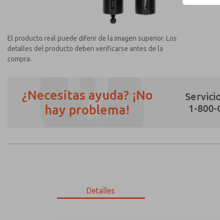
El producto real puede diferir de la imagen superior. Los
detalles del producto deben verificarse antes de la
compra.
¿Necesitas ayuda? ¡No
Servicio
hay problema!
1-800
¿Método de Contacto Preferido?
Correo Electrónico
Teléfono
Envíenme actualizaciones periódicas sobr
*Sí, he leído la política de privacidad y 
únicamente con fines estrictamente destin
Detalles
MD353ECB0C4YS