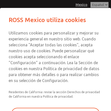
Mexico
Serie MD3
Serie MD3
ROSS Mexico utiliza cookies
Menú
Utilizamos cookies para personalizar y mejorar su
Cuenta
Servicio al Cliente
experiencia general en nuestro sitio web. Cuando
Registrarse
selecciona "Aceptar todas las cookies", acepta
1-800-GET-ROSS
nuestro uso de cookies. Puede personalizar qué
Servicio Tecnico
Inscribirse
Enviar esta página por correo
cookies acepta seleccionando el enlace
1-888-TEK-ROSS
electrónico
Serie MD3
"Configuración" a continuación. Lea la Sección de
cookies en nuestra Política de privacidad de datos
MD353ECA2CB2S
para obtener más detalles o para realizar cambios
en su selección de Configuración.
Residentes de California: revise la sección Derechos de privacidad
de California en nuestra Política de privacidad.