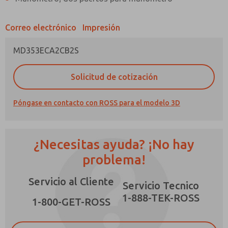
Correo electrónico
Impresión
MD353ECA2CB2S
¿Método de Contacto Preferido?
Solicitud de cotización
Correo Electrónico
Teléfono
Póngase en contacto con ROSS para el modelo 3D
Envíenme actualizaciones periódicas sobre
características, capacidades del producto y
más.
¿Necesitas ayuda? ¡No hay
*Sí, he leído la política de privacidad y acepto
que los datos que proporcione se recopilarán
problema!
y almacenarán electrónicamente. Mis datos se
utilizan únicamente con fines estrictamente
Servicio al Cliente
destinados a procesar y responder a mi
Servicio Tecnico
solicitud. Al enviar el formulario de contacto,
1-888-TEK-ROSS
×
acepto el procesamiento.
1-800-GET-ROSS