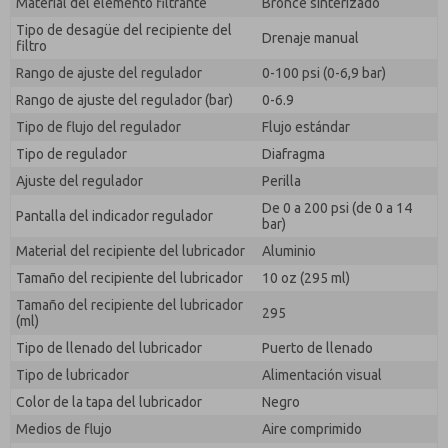
Material del elemento filtrante
Bronce sinterizado
responder a mi solicitud. Al enviar el formulario de
contacto, acepto el procesamiento.
Tipo de desagüe del recipiente del
Drenaje manual
filtro
Rango de ajuste del regulador
0-100 psi (0-6,9 bar)
Rango de ajuste del regulador (bar)
0-6.9
Tipo de flujo del regulador
Flujo estándar
Tipo de regulador
Diafragma
Ajuste del regulador
Perilla
De 0 a 200 psi (de 0 a 14
Pantalla del indicador regulador
bar)
Material del recipiente del lubricador
Aluminio
Tamaño del recipiente del lubricador
10 oz (295 ml)
Tamaño del recipiente del lubricador
295
(ml)
Tipo de llenado del lubricador
Puerto de llenado
Tipo de lubricador
Alimentación visual
Color de la tapa del lubricador
Negro
Medios de flujo
Aire comprimido