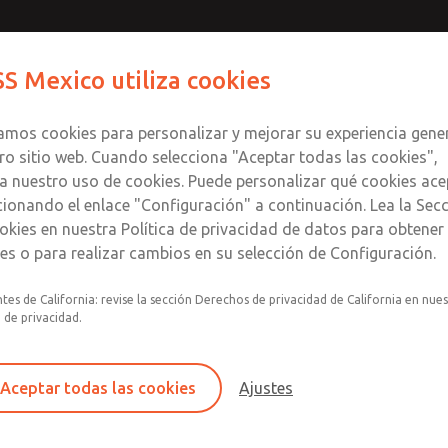
Contáctenos para un Mo
Comuníquese con RO
S Mexico utiliza cookies
Enviar esta página
informació
Productos
Industrias
S
te
S
zamos cookies para personalizar y mejorar su experiencia gene
SS
1
ro sitio web. Cuando selecciona "Aceptar todas las cookies",
a nuestro uso de cookies. Puede personalizar qué cookies ace
cionando el enlace "Configuración" a continuación. Lea la Sec
okies en nuestra Política de privacidad de datos para obtene
les o para realizar cambios en su selección de Configuración.
Filtro y regulador integrados en un único conju
tes de California: revise la sección Derechos de privacidad de California en nue
lubricador con indicador visual.
a de privacidad.
Montaje modular
Recipiente de plástico de policarbonato con pr
Aceptar todas las cookies
Ajustes
acero contra roturas, recipiente de aluminio co
transparente o recipiente lubricador de alumin
con mirilla.