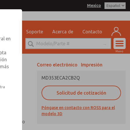
Mexico
delo 3D
SS Mexico para obtener
 por correo electrónico
n sobre pedidos
eguridad
Soporte
Acerca de
Contacto
ervicio Tecnico
ral en
-888-TEK-ROSS
Cuen
Menú
pta
Registr
ción
Correo electrónico
Impresión
r más
Inscribi
MD353ECA2CB2Q
nto,
stra
Solicitud de cotización
Póngase en contacto con ROSS para el
otector de
modelo 3D
n mirilla
io extendido