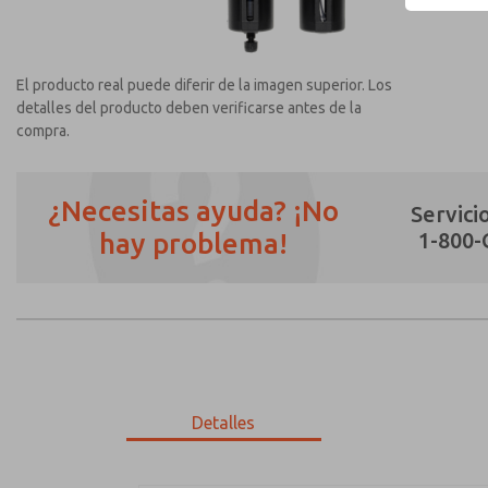
El producto real puede diferir de la imagen superior. Los
detalles del producto deben verificarse antes de la
compra.
¿Necesitas ayuda? ¡No
Servicio
hay problema!
1-800
¿Método de Contacto Preferido?
Correo Electrónico
Teléfono
Envíenme actualizaciones periódicas sobr
*Sí, he leído la política de privacidad y 
únicamente con fines estrictamente destin
Detalles
MD353ECA2CB2Q