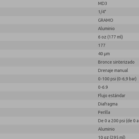
MD3
1/4"
GRAMO
Aluminio
6 oz (177 ml)
177
40 µm
Bronce sinterizado
Drenaje manual
0-100 psi (0-6,9 bar)
0-6.9
Flujo estándar
Diafragma
Perilla
De 0 a 200 psi (de 0 a
Aluminio
10 oz (295 ml)