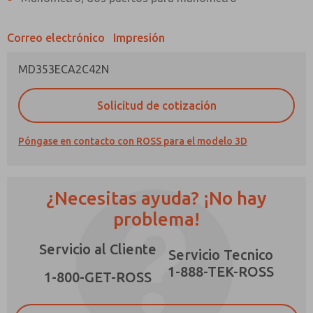
Correo electrónico
Impresión
MD353ECA2C42N
¿Método de Contacto Preferido?
Solicitud de cotización
Correo Electrónico
Teléfono
Póngase en contacto con ROSS para el modelo 3D
Envíenme actualizaciones periódicas sobre
características, capacidades del producto y
más.
¿Necesitas ayuda? ¡No hay
*Sí, he leído la política de privacidad y acepto
que los datos que proporcione se recopilarán
problema!
y almacenarán electrónicamente. Mis datos se
utilizan únicamente con fines estrictamente
Servicio al Cliente
destinados a procesar y responder a mi
Servicio Tecnico
solicitud. Al enviar el formulario de contacto,
1-888-TEK-ROSS
×
acepto el procesamiento.
1-800-GET-ROSS