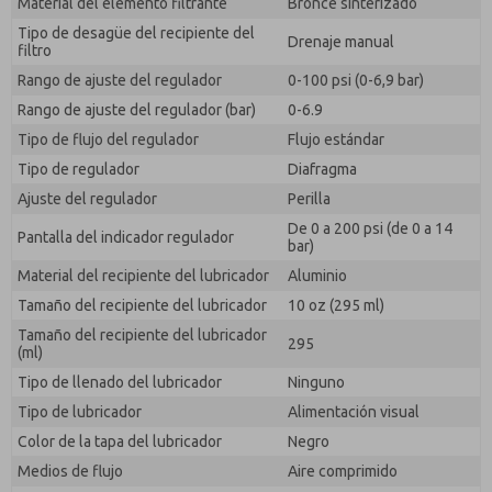
Material del elemento filtrante
Bronce sinterizado
responder a mi solicitud. Al enviar el formulario de
contacto, acepto el procesamiento.
Tipo de desagüe del recipiente del
Drenaje manual
filtro
Rango de ajuste del regulador
0-100 psi (0-6,9 bar)
Rango de ajuste del regulador (bar)
0-6.9
Tipo de flujo del regulador
Flujo estándar
Tipo de regulador
Diafragma
Ajuste del regulador
Perilla
De 0 a 200 psi (de 0 a 14
Pantalla del indicador regulador
bar)
Material del recipiente del lubricador
Aluminio
Tamaño del recipiente del lubricador
10 oz (295 ml)
Tamaño del recipiente del lubricador
295
(ml)
Tipo de llenado del lubricador
Ninguno
Tipo de lubricador
Alimentación visual
Color de la tapa del lubricador
Negro
Medios de flujo
Aire comprimido