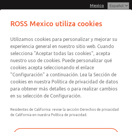
Mexico
Serie MD3
Serie MD3
ROSS Mexico utiliza cookies
Menú
Utilizamos cookies para personalizar y mejorar su
Cuenta
Servicio al Cliente
experiencia general en nuestro sitio web. Cuando
Registrarse
selecciona "Aceptar todas las cookies", acepta
1-800-GET-ROSS
nuestro uso de cookies. Puede personalizar qué
Servicio Tecnico
Inscribirse
Enviar esta página por correo
cookies acepta seleccionando el enlace
1-888-TEK-ROSS
electrónico
Serie MD3
"Configuración" a continuación. Lea la Sección de
cookies en nuestra Política de privacidad de datos
MD353ECA2C42N
para obtener más detalles o para realizar cambios
en su selección de Configuración.
Residentes de California: revise la sección Derechos de privacidad
de California en nuestra Política de privacidad.