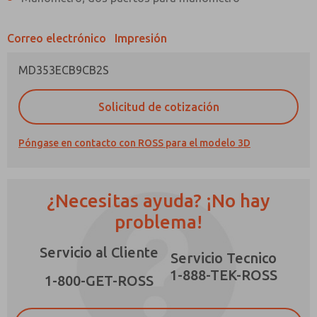
Correo electrónico
Impresión
MD353ECB9CB2S
¿Método de Contacto Preferido?
Solicitud de cotización
Correo Electrónico
Teléfono
Póngase en contacto con ROSS para el modelo 3D
Envíenme actualizaciones periódicas sobre
características, capacidades del producto y
más.
¿Necesitas ayuda? ¡No hay
*Sí, he leído la política de privacidad y acepto
que los datos que proporcione se recopilarán
problema!
y almacenarán electrónicamente. Mis datos se
utilizan únicamente con fines estrictamente
Servicio al Cliente
destinados a procesar y responder a mi
Servicio Tecnico
solicitud. Al enviar el formulario de contacto,
1-888-TEK-ROSS
×
acepto el procesamiento.
1-800-GET-ROSS