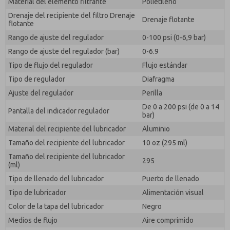
Material del elemento filtrante
Polietileno
Drenaje del recipiente del filtro Drenaje
Drenaje flotante
flotante
Rango de ajuste del regulador
0-100 psi (0-6,9 bar)
Rango de ajuste del regulador (bar)
0-6.9
Tipo de flujo del regulador
Flujo estándar
Tipo de regulador
Diafragma
Ajuste del regulador
Perilla
De 0 a 200 psi (de 0 a 14
Pantalla del indicador regulador
bar)
Material del recipiente del lubricador
Aluminio
Tamaño del recipiente del lubricador
10 oz (295 ml)
Tamaño del recipiente del lubricador
295
(ml)
Tipo de llenado del lubricador
Puerto de llenado
Tipo de lubricador
Alimentación visual
Color de la tapa del lubricador
Negro
Medios de flujo
Aire comprimido