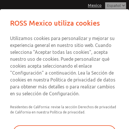
Mexico
Serie MD3
Serie MD3
ROSS Mexico utiliza cookies
Menú
Utilizamos cookies para personalizar y mejorar su
Cuenta
Servicio al Cliente
experiencia general en nuestro sitio web. Cuando
Registrarse
selecciona "Aceptar todas las cookies", acepta
1-800-GET-ROSS
nuestro uso de cookies. Puede personalizar qué
Servicio Tecnico
Inscribirse
Enviar esta página por correo
cookies acepta seleccionando el enlace
1-888-TEK-ROSS
electrónico
Serie MD3
"Configuración" a continuación. Lea la Sección de
cookies en nuestra Política de privacidad de datos
MD353ECB9CB2S
para obtener más detalles o para realizar cambios
en su selección de Configuración.
Residentes de California: revise la sección Derechos de privacidad
de California en nuestra Política de privacidad.