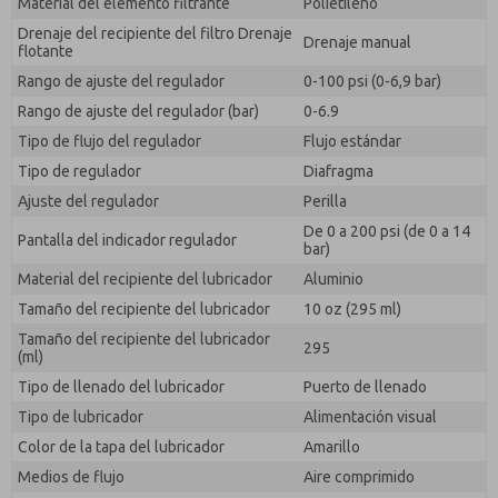
Material del elemento filtrante
Polietileno
Drenaje del recipiente del filtro Drenaje
Drenaje manual
flotante
Rango de ajuste del regulador
0-100 psi (0-6,9 bar)
Rango de ajuste del regulador (bar)
0-6.9
Tipo de flujo del regulador
Flujo estándar
Tipo de regulador
Diafragma
Ajuste del regulador
Perilla
De 0 a 200 psi (de 0 a 14
Pantalla del indicador regulador
bar)
Material del recipiente del lubricador
Aluminio
Tamaño del recipiente del lubricador
10 oz (295 ml)
Tamaño del recipiente del lubricador
295
(ml)
Tipo de llenado del lubricador
Puerto de llenado
Tipo de lubricador
Alimentación visual
Color de la tapa del lubricador
Amarillo
Medios de flujo
Aire comprimido