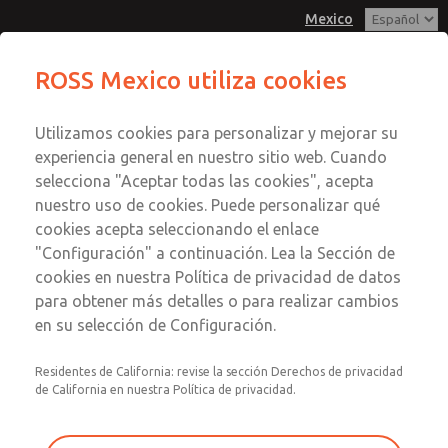
Mexico
Serie MD3
Serie MD3
ROSS Mexico utiliza cookies
Menú
Utilizamos cookies para personalizar y mejorar su
Cuenta
Servicio al Cliente
experiencia general en nuestro sitio web. Cuando
Registrarse
selecciona "Aceptar todas las cookies", acepta
1-800-GET-ROSS
nuestro uso de cookies. Puede personalizar qué
Servicio Tecnico
Inscribirse
Enviar esta página por correo
cookies acepta seleccionando el enlace
1-888-TEK-ROSS
electrónico
Serie MD3
"Configuración" a continuación. Lea la Sección de
cookies en nuestra Política de privacidad de datos
MD353ECB6CDYS
para obtener más detalles o para realizar cambios
en su selección de Configuración.
Residentes de California: revise la sección Derechos de privacidad
de California en nuestra Política de privacidad.