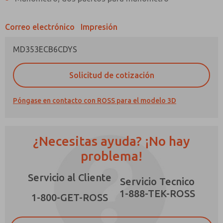
Correo electrónico
Impresión
MD353ECB6CDYS
¿Método de Contacto Preferido?
Solicitud de cotización
Correo Electrónico
Teléfono
Póngase en contacto con ROSS para el modelo 3D
Envíenme actualizaciones periódicas sobre
características, capacidades del producto y
más.
¿Necesitas ayuda? ¡No hay
*Sí, he leído la política de privacidad y acepto
que los datos que proporcione se recopilarán
problema!
y almacenarán electrónicamente. Mis datos se
utilizan únicamente con fines estrictamente
Servicio al Cliente
destinados a procesar y responder a mi
Servicio Tecnico
solicitud. Al enviar el formulario de contacto,
1-888-TEK-ROSS
×
acepto el procesamiento.
1-800-GET-ROSS