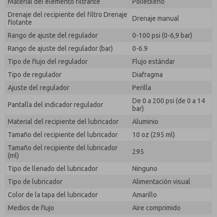
Material del elemento filtrante
Polietileno
Drenaje del recipiente del filtro Drenaje
Drenaje manual
flotante
Rango de ajuste del regulador
0-100 psi (0-6,9 bar)
Rango de ajuste del regulador (bar)
0-6.9
Tipo de flujo del regulador
Flujo estándar
Tipo de regulador
Diafragma
Ajuste del regulador
Perilla
De 0 a 200 psi (de 0 a 14
Pantalla del indicador regulador
bar)
Material del recipiente del lubricador
Aluminio
Tamaño del recipiente del lubricador
10 oz (295 ml)
Tamaño del recipiente del lubricador
295
(ml)
Tipo de llenado del lubricador
Ninguno
Tipo de lubricador
Alimentación visual
Color de la tapa del lubricador
Amarillo
Medios de flujo
Aire comprimido