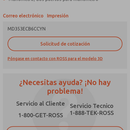
Correo electrónico
Impresión
MD353ECB6CCYN
¿Método de Contacto Preferido?
Solicitud de cotización
Correo Electrónico
Teléfono
Póngase en contacto con ROSS para el modelo 3D
Envíenme actualizaciones periódicas sobre
características, capacidades del producto y
más.
¿Necesitas ayuda? ¡No hay
*Sí, he leído la política de privacidad y acepto
que los datos que proporcione se recopilarán
problema!
y almacenarán electrónicamente. Mis datos se
utilizan únicamente con fines estrictamente
Servicio al Cliente
destinados a procesar y responder a mi
Servicio Tecnico
solicitud. Al enviar el formulario de contacto,
1-888-TEK-ROSS
×
acepto el procesamiento.
1-800-GET-ROSS