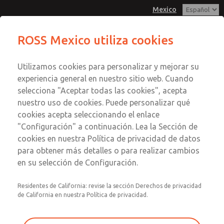
Mexico
Serie MD3
Serie MD3
ROSS Mexico utiliza cookies
Menú
Utilizamos cookies para personalizar y mejorar su
Cuenta
Servicio al Cliente
experiencia general en nuestro sitio web. Cuando
Registrarse
selecciona "Aceptar todas las cookies", acepta
1-800-GET-ROSS
nuestro uso de cookies. Puede personalizar qué
Servicio Tecnico
Inscribirse
Enviar esta página por correo
cookies acepta seleccionando el enlace
1-888-TEK-ROSS
electrónico
Serie MD3
"Configuración" a continuación. Lea la Sección de
cookies en nuestra Política de privacidad de datos
MD353ECB6CCYN
para obtener más detalles o para realizar cambios
en su selección de Configuración.
Residentes de California: revise la sección Derechos de privacidad
de California en nuestra Política de privacidad.