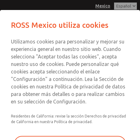
Mexico
Serie MD3
Serie MD3
ROSS Mexico utiliza cookies
Menú
Utilizamos cookies para personalizar y mejorar su
Cuenta
Servicio al Cliente
experiencia general en nuestro sitio web. Cuando
Registrarse
selecciona "Aceptar todas las cookies", acepta
1-800-GET-ROSS
nuestro uso de cookies. Puede personalizar qué
Servicio Tecnico
Inscribirse
Enviar esta página por correo
cookies acepta seleccionando el enlace
1-888-TEK-ROSS
electrónico
Serie MD3
"Configuración" a continuación. Lea la Sección de
cookies en nuestra Política de privacidad de datos
MD353ECB6C4YN
para obtener más detalles o para realizar cambios
en su selección de Configuración.
Residentes de California: revise la sección Derechos de privacidad
de California en nuestra Política de privacidad.