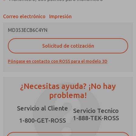
Correo electrónico
Impresión
MD353ECB6C4YN
¿Método de Contacto Preferido?
Solicitud de cotización
Correo Electrónico
Teléfono
Póngase en contacto con ROSS para el modelo 3D
Envíenme actualizaciones periódicas sobre
características, capacidades del producto y
más.
¿Necesitas ayuda? ¡No hay
*Sí, he leído la política de privacidad y acepto
que los datos que proporcione se recopilarán
problema!
y almacenarán electrónicamente. Mis datos se
utilizan únicamente con fines estrictamente
Servicio al Cliente
destinados a procesar y responder a mi
Servicio Tecnico
solicitud. Al enviar el formulario de contacto,
1-888-TEK-ROSS
×
acepto el procesamiento.
1-800-GET-ROSS