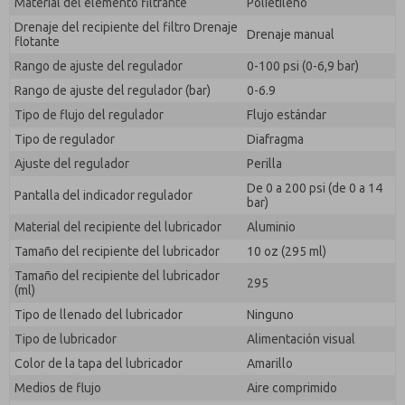
Material del elemento filtrante
Polietileno
Drenaje del recipiente del filtro Drenaje
Drenaje manual
flotante
Rango de ajuste del regulador
0-100 psi (0-6,9 bar)
Rango de ajuste del regulador (bar)
0-6.9
Tipo de flujo del regulador
Flujo estándar
Tipo de regulador
Diafragma
Ajuste del regulador
Perilla
De 0 a 200 psi (de 0 a 14
Pantalla del indicador regulador
bar)
Material del recipiente del lubricador
Aluminio
Tamaño del recipiente del lubricador
10 oz (295 ml)
Tamaño del recipiente del lubricador
295
(ml)
Tipo de llenado del lubricador
Ninguno
Tipo de lubricador
Alimentación visual
Color de la tapa del lubricador
Amarillo
Medios de flujo
Aire comprimido