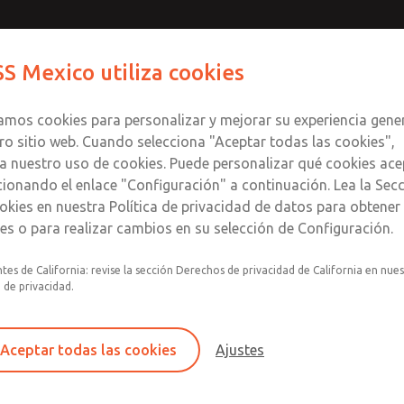
Contáctenos para un Mo
Comuníquese con RO
S Mexico utiliza cookies
Enviar esta página
informació
Productos
Industrias
S
te
S
zamos cookies para personalizar y mejorar su experiencia gene
SS
1
ro sitio web. Cuando selecciona "Aceptar todas las cookies",
a nuestro uso de cookies. Puede personalizar qué cookies ace
cionando el enlace "Configuración" a continuación. Lea la Sec
okies en nuestra Política de privacidad de datos para obtene
les o para realizar cambios en su selección de Configuración.
Filtro individual, regulador, lubricador
tes de California: revise la sección Derechos de privacidad de California en nue
a de privacidad.
Montaje modular
Recipiente de plástico de policarbonato con pr
acero contra roturas, recipiente de aluminio co
Aceptar todas las cookies
Ajustes
nailon transparente o recipiente lubricador de
extendido con mirilla.