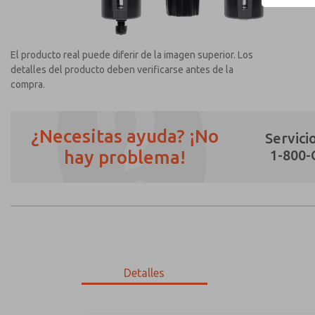
El producto real puede diferir de la imagen superior. Los
detalles del producto deben verificarse antes de la
compra.
¿Necesitas ayuda? ¡No
Servicio
hay problema!
1-800
¿Método de Contacto Preferido?
Correo Electrónico
Teléfono
Envíenme actualizaciones periódicas sobr
*Sí, he leído la política de privacidad y 
únicamente con fines estrictamente destin
Detalles
MD353ECB6C32N