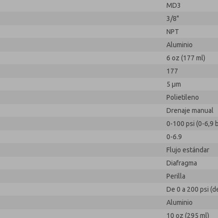
MD3
3/8"
NPT
Aluminio
6 oz (177 ml)
177
5 µm
Polietileno
Drenaje manual
0-100 psi (0-6,9 
0-6.9
Flujo estándar
Diafragma
Perilla
De 0 a 200 psi (d
Aluminio
10 oz (295 ml)