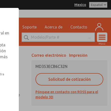
Mexico
delo 3D
SS Mexico para obtener
 por correo electrónico
n sobre pedidos
eguridad
Soporte
Acerca de
Contacto
ervicio Tecnico
ral en
-888-TEK-ROSS
Cuen
Menú
pta
Registr
ción
Correo electrónico
Impresión
r más
Inscribi
MD353ECB6C32N
stra
Solicitud de cotización
otector de
Póngase en contacto con ROSS para el
n mirilla de
modelo 3D
 aluminio