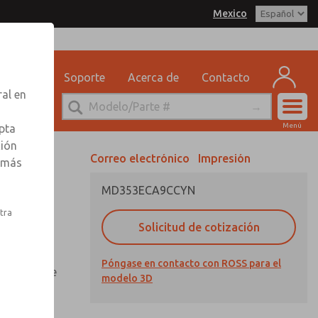
Mexico
delo 3D
SS Mexico para obtener
 por correo electrónico
n sobre pedidos
eguridad
Soporte
Acerca de
Contacto
ervicio Tecnico
ral en
-888-TEK-ROSS
Cuen
Menú
pta
Registr
ción
Correo electrónico
Impresión
r más
Inscribi
MD353ECA9CCYN
stra
Solicitud de cotización
otector de
Póngase en contacto con ROSS para el
n mirilla de
modelo 3D
 aluminio