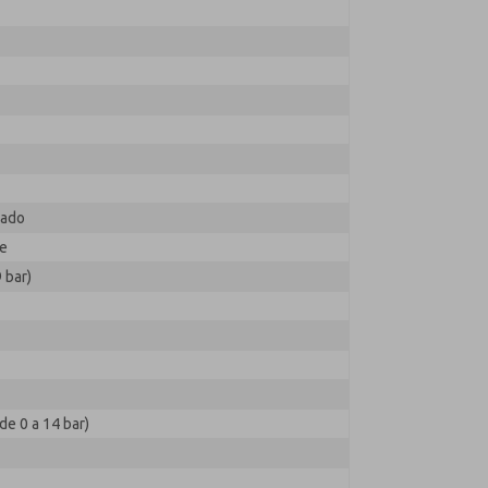
zado
te
 bar)
de 0 a 14 bar)