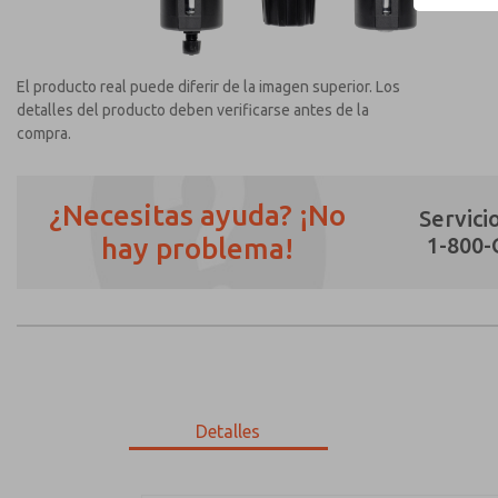
El producto real puede diferir de la imagen superior. Los
detalles del producto deben verificarse antes de la
compra.
¿Necesitas ayuda? ¡No
Servicio
hay problema!
1-800
¿Método de Contacto Preferido?
Correo Electrónico
Teléfono
Envíenme actualizaciones periódicas sobr
*Sí, he leído la política de privacidad y 
únicamente con fines estrictamente destin
Detalles
MD353ECA9CCYN