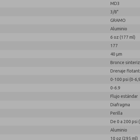
MD3
3/8"
GRAMO
Aluminio
6 oz (177 ml)
177
40 µm
Bronce sinteri
Drenaje flotan
0-100 psi (0-6,9
0-6.9
Flujo estándar
Diafragma
Perilla
De 0 a 200 psi (
Aluminio
10 oz (295 ml)