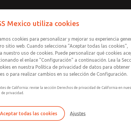
Contáctenos para un Mo
Comuníquese con RO
S Mexico utiliza cookies
Enviar esta página
informació
Productos
Industrias
S
te
S
zamos cookies para personalizar y mejorar su experiencia gene
SS
1
ro sitio web. Cuando selecciona "Aceptar todas las cookies",
a nuestro uso de cookies. Puede personalizar qué cookies ace
cionando el enlace "Configuración" a continuación. Lea la Sec
okies en nuestra Política de privacidad de datos para obtene
les o para realizar cambios en su selección de Configuración.
Filtro individual, regulador, lubricador
tes de California: revise la sección Derechos de privacidad de California en nue
a de privacidad.
Montaje modular
Recipiente de plástico de policarbonato con pr
acero contra roturas, recipiente de aluminio co
Aceptar todas las cookies
Ajustes
nailon transparente o recipiente lubricador de
extendido con mirilla.