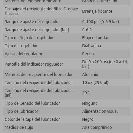
Material del elemento filtrante
Bronce sinterizado
Drenaje del recipiente del filtro Drenaje
Drenaje flotante
flotante
Rango de ajuste del regulador
0-100 psi (0-6,9 bar)
Rango de ajuste del regulador (bar)
0-6.9
Tipo de flujo del regulador
Flujo estándar
Tipo de regulador
Diafragma
Ajuste del regulador
Perilla
De 0 a 200 psi (de 0 a 14
Pantalla del indicador regulador
bar)
Material del recipiente del lubricador
Aluminio
Tamaño del recipiente del lubricador
10 oz (295 ml)
Tamaño del recipiente del lubricador
295
(ml)
Tipo de llenado del lubricador
Ninguno
Tipo de lubricador
Alimentación visual
Color de la tapa del lubricador
Negro
Medios de flujo
Aire comprimido