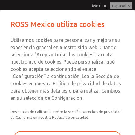
Mexico
Serie MD3
Serie MD3
ROSS Mexico utiliza cookies
Menú
Utilizamos cookies para personalizar y mejorar su
Cuenta
Servicio al Cliente
experiencia general en nuestro sitio web. Cuando
Registrarse
selecciona "Aceptar todas las cookies", acepta
1-800-GET-ROSS
nuestro uso de cookies. Puede personalizar qué
Servicio Tecnico
Inscribirse
Enviar esta página por correo
cookies acepta seleccionando el enlace
1-888-TEK-ROSS
electrónico
Serie MD3
"Configuración" a continuación. Lea la Sección de
cookies en nuestra Política de privacidad de datos
MD353ECA9CC2N
para obtener más detalles o para realizar cambios
en su selección de Configuración.
Residentes de California: revise la sección Derechos de privacidad
de California en nuestra Política de privacidad.