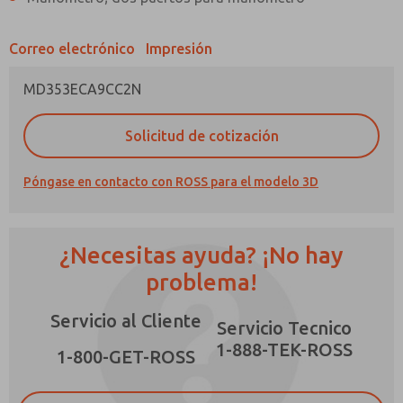
Correo electrónico
Impresión
MD353ECA9CC2N
¿Método de Contacto Preferido?
Solicitud de cotización
Correo Electrónico
Teléfono
Póngase en contacto con ROSS para el modelo 3D
Envíenme actualizaciones periódicas sobre
características, capacidades del producto y
más.
¿Necesitas ayuda? ¡No hay
*Sí, he leído la política de privacidad y acepto
que los datos que proporcione se recopilarán
problema!
y almacenarán electrónicamente. Mis datos se
utilizan únicamente con fines estrictamente
Servicio al Cliente
destinados a procesar y responder a mi
Servicio Tecnico
solicitud. Al enviar el formulario de contacto,
1-888-TEK-ROSS
×
acepto el procesamiento.
1-800-GET-ROSS