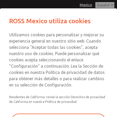
Mexico
Serie MD3
Serie MD3
ROSS Mexico utiliza cookies
Menú
Utilizamos cookies para personalizar y mejorar su
Cuenta
Servicio al Cliente
experiencia general en nuestro sitio web. Cuando
Registrarse
selecciona "Aceptar todas las cookies", acepta
1-800-GET-ROSS
nuestro uso de cookies. Puede personalizar qué
Servicio Tecnico
Inscribirse
Enviar esta página por correo
cookies acepta seleccionando el enlace
1-888-TEK-ROSS
electrónico
Serie MD3
"Configuración" a continuación. Lea la Sección de
cookies en nuestra Política de privacidad de datos
MD353ECA9C3YN
para obtener más detalles o para realizar cambios
en su selección de Configuración.
Residentes de California: revise la sección Derechos de privacidad
de California en nuestra Política de privacidad.