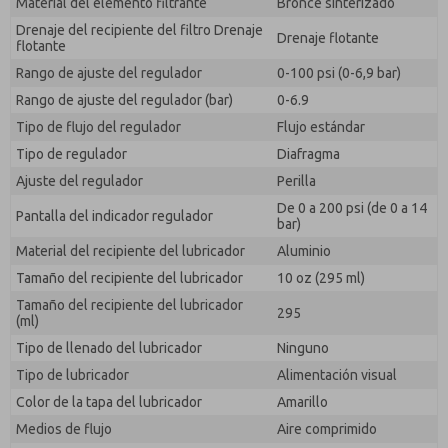
Material del elemento filtrante
Bronce sinterizado
Drenaje del recipiente del filtro Drenaje
Drenaje flotante
flotante
Rango de ajuste del regulador
0-100 psi (0-6,9 bar)
Rango de ajuste del regulador (bar)
0-6.9
Tipo de flujo del regulador
Flujo estándar
Tipo de regulador
Diafragma
Ajuste del regulador
Perilla
De 0 a 200 psi (de 0 a 14
Pantalla del indicador regulador
bar)
Material del recipiente del lubricador
Aluminio
Tamaño del recipiente del lubricador
10 oz (295 ml)
Tamaño del recipiente del lubricador
295
(ml)
Tipo de llenado del lubricador
Ninguno
Tipo de lubricador
Alimentación visual
Color de la tapa del lubricador
Amarillo
Medios de flujo
Aire comprimido