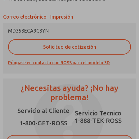
Correo electrónico
Impresión
MD353ECA9C3YN
¿Método de Contacto Preferido?
Solicitud de cotización
Correo Electrónico
Teléfono
Póngase en contacto con ROSS para el modelo 3D
Envíenme actualizaciones periódicas sobre
características, capacidades del producto y
más.
¿Necesitas ayuda? ¡No hay
*Sí, he leído la política de privacidad y acepto
que los datos que proporcione se recopilarán
problema!
y almacenarán electrónicamente. Mis datos se
utilizan únicamente con fines estrictamente
Servicio al Cliente
destinados a procesar y responder a mi
Servicio Tecnico
solicitud. Al enviar el formulario de contacto,
1-888-TEK-ROSS
×
acepto el procesamiento.
1-800-GET-ROSS