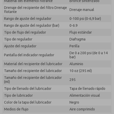
Material del elemento filtrante
Bronce sinterizado
Drenaje del recipiente del filtro Drenaje
Drenaje manual
flotante
Rango de ajuste del regulador
0-100 psi (0-6,9 bar)
Rango de ajuste del regulador (bar)
0-6.9
Tipo de flujo del regulador
Flujo estándar
Tipo de regulador
Diafragma
Ajuste del regulador
Perilla
De 0 a 200 psi (de 0 a 14
Pantalla del indicador regulador
bar)
Material del recipiente del lubricador
Aluminio
Tamaño del recipiente del lubricador
10 oz (295 ml)
Tamaño del recipiente del lubricador
295
(ml)
Tipo de llenado del lubricador
Tapa de llenado rápido
Tipo de lubricador
Alimentación visual
Color de la tapa del lubricador
Negro
Medios de flujo
Aire comprimido