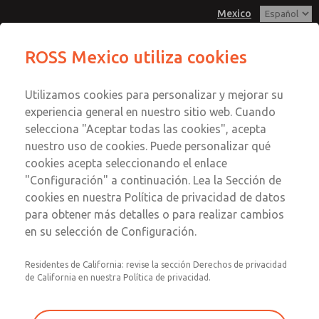
Mexico
Serie MD3
Serie MD3
ROSS Mexico utiliza cookies
Menú
Utilizamos cookies para personalizar y mejorar su
Cuenta
Servicio al Cliente
experiencia general en nuestro sitio web. Cuando
Registrarse
selecciona "Aceptar todas las cookies", acepta
1-800-GET-ROSS
nuestro uso de cookies. Puede personalizar qué
Servicio Tecnico
Inscribirse
Enviar esta página por correo
cookies acepta seleccionando el enlace
1-888-TEK-ROSS
electrónico
Serie MD3
"Configuración" a continuación. Lea la Sección de
cookies en nuestra Política de privacidad de datos
MD353ECA6CC2Q
para obtener más detalles o para realizar cambios
en su selección de Configuración.
Residentes de California: revise la sección Derechos de privacidad
de California en nuestra Política de privacidad.