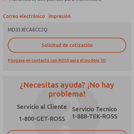
Correo electrónico
Impresión
MD353ECA6CC2Q
¿Método de Contacto Preferido?
Solicitud de cotización
Correo Electrónico
Teléfono
Póngase en contacto con ROSS para el modelo 3D
Envíenme actualizaciones periódicas sobre
características, capacidades del producto y
más.
¿Necesitas ayuda? ¡No hay
*Sí, he leído la política de privacidad y acepto
que los datos que proporcione se recopilarán
problema!
y almacenarán electrónicamente. Mis datos se
utilizan únicamente con fines estrictamente
Servicio al Cliente
destinados a procesar y responder a mi
Servicio Tecnico
solicitud. Al enviar el formulario de contacto,
1-888-TEK-ROSS
×
acepto el procesamiento.
1-800-GET-ROSS