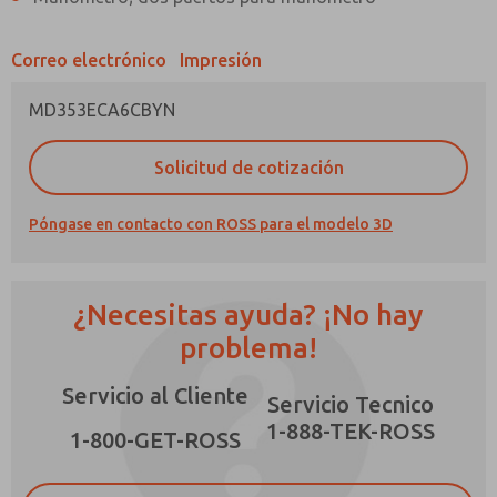
Correo electrónico
Impresión
MD353ECA6CBYN
¿Método de Contacto Preferido?
Solicitud de cotización
Correo Electrónico
Teléfono
Póngase en contacto con ROSS para el modelo 3D
Envíenme actualizaciones periódicas sobre
características, capacidades del producto y
más.
¿Necesitas ayuda? ¡No hay
*Sí, he leído la política de privacidad y acepto
que los datos que proporcione se recopilarán
problema!
y almacenarán electrónicamente. Mis datos se
utilizan únicamente con fines estrictamente
Servicio al Cliente
destinados a procesar y responder a mi
Servicio Tecnico
solicitud. Al enviar el formulario de contacto,
1-888-TEK-ROSS
×
acepto el procesamiento.
1-800-GET-ROSS