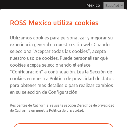
Mexico
Serie MD3
Serie MD3
ROSS Mexico utiliza cookies
Menú
Utilizamos cookies para personalizar y mejorar su
Cuenta
Servicio al Cliente
experiencia general en nuestro sitio web. Cuando
Registrarse
selecciona "Aceptar todas las cookies", acepta
1-800-GET-ROSS
nuestro uso de cookies. Puede personalizar qué
Servicio Tecnico
Inscribirse
Enviar esta página por correo
cookies acepta seleccionando el enlace
1-888-TEK-ROSS
electrónico
Serie MD3
"Configuración" a continuación. Lea la Sección de
cookies en nuestra Política de privacidad de datos
MD353ECA6CBYN
para obtener más detalles o para realizar cambios
en su selección de Configuración.
Residentes de California: revise la sección Derechos de privacidad
de California en nuestra Política de privacidad.