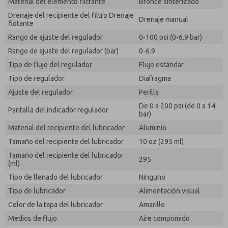
Material del elemento filtrante
Bronce sinterizado
Drenaje del recipiente del filtro Drenaje
Drenaje manual
flotante
Rango de ajuste del regulador
0-100 psi (0-6,9 bar)
Rango de ajuste del regulador (bar)
0-6.9
Tipo de flujo del regulador
Flujo estándar
Tipo de regulador
Diafragma
Ajuste del regulador
Perilla
De 0 a 200 psi (de 0 a 14
Pantalla del indicador regulador
bar)
Material del recipiente del lubricador
Aluminio
Tamaño del recipiente del lubricador
10 oz (295 ml)
Tamaño del recipiente del lubricador
295
(ml)
Tipo de llenado del lubricador
Ninguno
Tipo de lubricador
Alimentación visual
Color de la tapa del lubricador
Amarillo
Medios de flujo
Aire comprimido