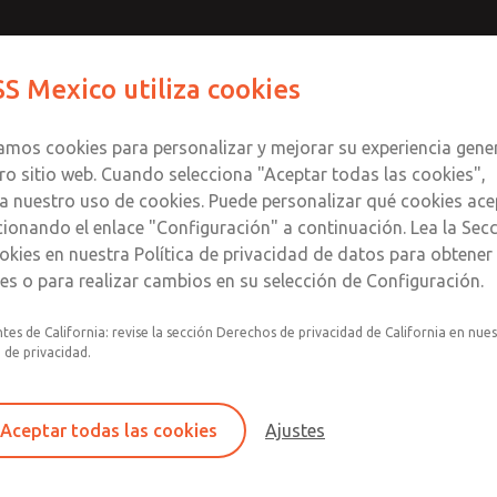
Contáctenos para un Mo
Comuníquese con RO
S Mexico utiliza cookies
Enviar esta página
informació
Productos
Industrias
S
te
S
zamos cookies para personalizar y mejorar su experiencia gene
SS
1
ro sitio web. Cuando selecciona "Aceptar todas las cookies",
a nuestro uso de cookies. Puede personalizar qué cookies ace
cionando el enlace "Configuración" a continuación. Lea la Sec
okies en nuestra Política de privacidad de datos para obtene
les o para realizar cambios en su selección de Configuración.
Filtro individual, regulador, lubricador
tes de California: revise la sección Derechos de privacidad de California en nue
a de privacidad.
Montaje modular
Recipiente de plástico de policarbonato con pr
acero contra roturas, recipiente de aluminio co
Aceptar todas las cookies
Ajustes
nailon transparente o recipiente lubricador de
extendido con mirilla.