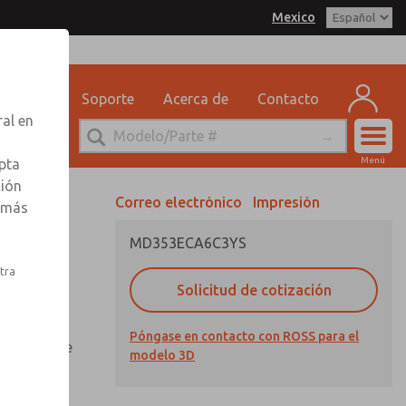
Mexico
delo 3D
SS Mexico para obtener
 por correo electrónico
n sobre pedidos
eguridad
Soporte
Acerca de
Contacto
ervicio Tecnico
ral en
-888-TEK-ROSS
Cuen
Menú
pta
Registr
ción
Correo electrónico
Impresión
r más
Inscribi
MD353ECA6C3YS
stra
Solicitud de cotización
otector de
Póngase en contacto con ROSS para el
n mirilla de
modelo 3D
 aluminio