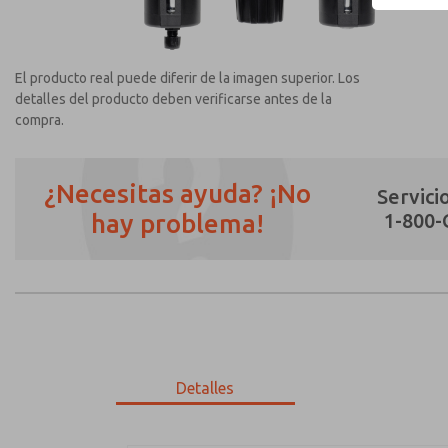
El producto real puede diferir de la imagen superior. Los
detalles del producto deben verificarse antes de la
compra.
¿Necesitas ayuda? ¡No
Servicio
hay problema!
1-800
¿Método de Contacto Preferido?
Correo Electrónico
Teléfono
Envíenme actualizaciones periódicas sobr
*Sí, he leído la política de privacidad y 
únicamente con fines estrictamente destin
Detalles
MD353ECA6C3YS