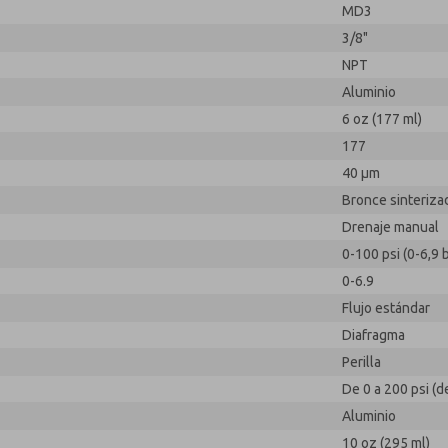
MD3
3/8"
NPT
Aluminio
6 oz (177 ml)
177
40 µm
Bronce sinteriza
Drenaje manual
0-100 psi (0-6,9 
0-6.9
Flujo estándar
Diafragma
Perilla
De 0 a 200 psi (d
Aluminio
10 oz (295 ml)