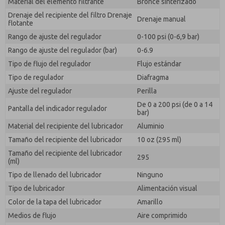
Material del elemento filtrante
Bronce sinterizado
Drenaje del recipiente del filtro Drenaje
Drenaje manual
flotante
Rango de ajuste del regulador
0-100 psi (0-6,9 bar)
Rango de ajuste del regulador (bar)
0-6.9
Tipo de flujo del regulador
Flujo estándar
Tipo de regulador
Diafragma
Ajuste del regulador
Perilla
De 0 a 200 psi (de 0 a 14
Pantalla del indicador regulador
bar)
Material del recipiente del lubricador
Aluminio
Tamaño del recipiente del lubricador
10 oz (295 ml)
Tamaño del recipiente del lubricador
295
(ml)
Tipo de llenado del lubricador
Ninguno
Tipo de lubricador
Alimentación visual
Color de la tapa del lubricador
Amarillo
Medios de flujo
Aire comprimido