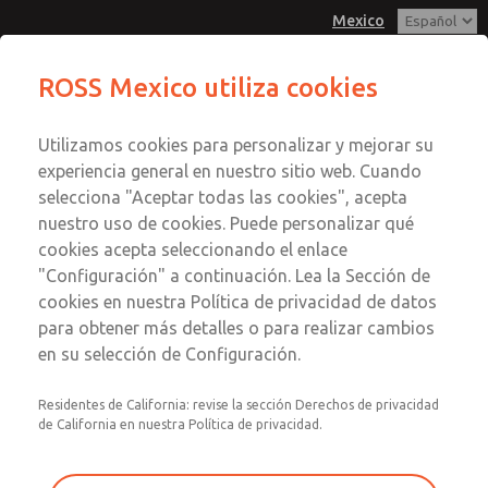
Mexico
Serie MD3
Serie MD3
ROSS Mexico utiliza cookies
Menú
Utilizamos cookies para personalizar y mejorar su
Cuenta
Servicio al Cliente
experiencia general en nuestro sitio web. Cuando
Registrarse
selecciona "Aceptar todas las cookies", acepta
1-800-GET-ROSS
nuestro uso de cookies. Puede personalizar qué
Servicio Tecnico
Inscribirse
Enviar esta página por correo
cookies acepta seleccionando el enlace
1-888-TEK-ROSS
electrónico
Serie MD3
"Configuración" a continuación. Lea la Sección de
cookies en nuestra Política de privacidad de datos
MD353ECA6C3YN
para obtener más detalles o para realizar cambios
en su selección de Configuración.
Residentes de California: revise la sección Derechos de privacidad
de California en nuestra Política de privacidad.