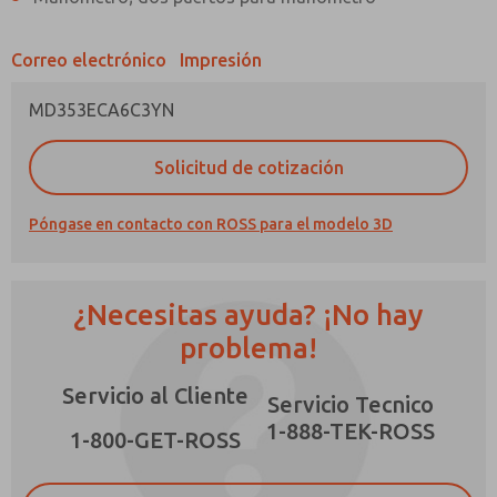
Correo electrónico
Impresión
MD353ECA6C3YN
¿Método de Contacto Preferido?
Solicitud de cotización
Correo Electrónico
Teléfono
Póngase en contacto con ROSS para el modelo 3D
Envíenme actualizaciones periódicas sobre
características, capacidades del producto y
más.
¿Necesitas ayuda? ¡No hay
*Sí, he leído la política de privacidad y acepto
que los datos que proporcione se recopilarán
problema!
y almacenarán electrónicamente. Mis datos se
utilizan únicamente con fines estrictamente
Servicio al Cliente
destinados a procesar y responder a mi
Servicio Tecnico
solicitud. Al enviar el formulario de contacto,
1-888-TEK-ROSS
×
acepto el procesamiento.
1-800-GET-ROSS