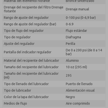
Material del elemento filtrante
Bronce sinterizado
Drenaje del recipiente del filtro Drenaje
Drenaje manual
flotante
Rango de ajuste del regulador
0-100 psi (0-6,9 bar)
Rango de ajuste del regulador (bar)
0-6.9
Tipo de flujo del regulador
Flujo estándar
Tipo de regulador
Diafragma
Ajuste del regulador
Perilla
De 0 a 200 psi (de 0 a 14
Pantalla del indicador regulador
bar)
Material del recipiente del lubricador
Aluminio
Tamaño del recipiente del lubricador
10 oz (295 ml)
Tamaño del recipiente del lubricador
295
(ml)
Tipo de llenado del lubricador
Puerto de llenado
Tipo de lubricador
Alimentación visual
Color de la tapa del lubricador
Negro
Medios de flujo
Aire comprimido