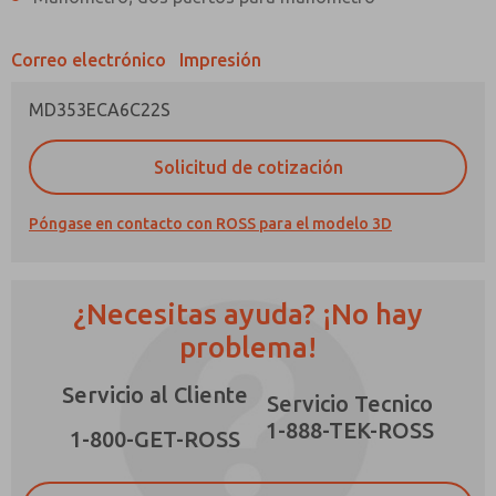
Correo electrónico
Impresión
MD353ECA6C22S
¿Método de Contacto Preferido?
Solicitud de cotización
Correo Electrónico
Teléfono
Póngase en contacto con ROSS para el modelo 3D
Envíenme actualizaciones periódicas sobre
características, capacidades del producto y
más.
¿Necesitas ayuda? ¡No hay
*Sí, he leído la política de privacidad y acepto
que los datos que proporcione se recopilarán
problema!
y almacenarán electrónicamente. Mis datos se
utilizan únicamente con fines estrictamente
Servicio al Cliente
destinados a procesar y responder a mi
Servicio Tecnico
solicitud. Al enviar el formulario de contacto,
1-888-TEK-ROSS
×
acepto el procesamiento.
1-800-GET-ROSS