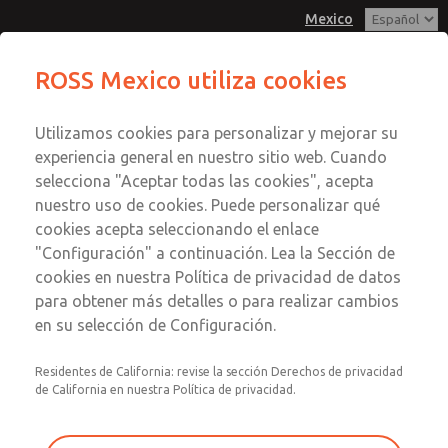
Mexico
Serie MD3
Serie MD3
ROSS Mexico utiliza cookies
Menú
Utilizamos cookies para personalizar y mejorar su
Cuenta
Servicio al Cliente
experiencia general en nuestro sitio web. Cuando
Registrarse
selecciona "Aceptar todas las cookies", acepta
1-800-GET-ROSS
nuestro uso de cookies. Puede personalizar qué
Servicio Tecnico
Inscribirse
Enviar esta página por correo
cookies acepta seleccionando el enlace
1-888-TEK-ROSS
electrónico
Serie MD3
"Configuración" a continuación. Lea la Sección de
cookies en nuestra Política de privacidad de datos
MD353ECA6C22S
para obtener más detalles o para realizar cambios
en su selección de Configuración.
Residentes de California: revise la sección Derechos de privacidad
de California en nuestra Política de privacidad.