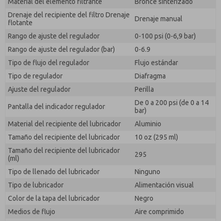
Material del elemento filtrante
Bronce sinterizado
Drenaje del recipiente del filtro Drenaje
Drenaje manual
flotante
Rango de ajuste del regulador
0-100 psi (0-6,9 bar)
Rango de ajuste del regulador (bar)
0-6.9
Tipo de flujo del regulador
Flujo estándar
Tipo de regulador
Diafragma
Ajuste del regulador
Perilla
De 0 a 200 psi (de 0 a 14
Pantalla del indicador regulador
bar)
Material del recipiente del lubricador
Aluminio
Tamaño del recipiente del lubricador
10 oz (295 ml)
Tamaño del recipiente del lubricador
295
(ml)
Tipo de llenado del lubricador
Ninguno
Tipo de lubricador
Alimentación visual
Color de la tapa del lubricador
Negro
Medios de flujo
Aire comprimido