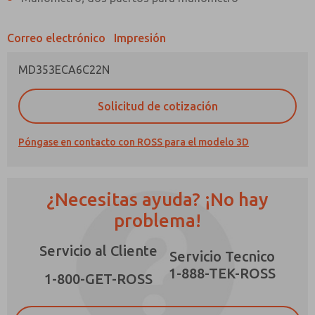
Correo electrónico
Impresión
MD353ECA6C22N
¿Método de Contacto Preferido?
Solicitud de cotización
Correo Electrónico
Teléfono
Póngase en contacto con ROSS para el modelo 3D
Envíenme actualizaciones periódicas sobre
características, capacidades del producto y
más.
¿Necesitas ayuda? ¡No hay
*Sí, he leído la política de privacidad y acepto
que los datos que proporcione se recopilarán
problema!
y almacenarán electrónicamente. Mis datos se
utilizan únicamente con fines estrictamente
Servicio al Cliente
destinados a procesar y responder a mi
Servicio Tecnico
solicitud. Al enviar el formulario de contacto,
1-888-TEK-ROSS
×
acepto el procesamiento.
1-800-GET-ROSS