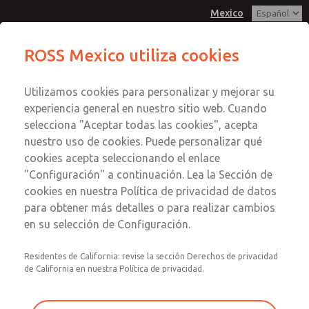
Mexico
Serie MD3
Serie MD3
ROSS Mexico utiliza cookies
Menú
Utilizamos cookies para personalizar y mejorar su
Cuenta
Servicio al Cliente
experiencia general en nuestro sitio web. Cuando
Registrarse
selecciona "Aceptar todas las cookies", acepta
1-800-GET-ROSS
nuestro uso de cookies. Puede personalizar qué
Servicio Tecnico
Inscribirse
Enviar esta página por correo
cookies acepta seleccionando el enlace
1-888-TEK-ROSS
electrónico
Serie MD3
"Configuración" a continuación. Lea la Sección de
cookies en nuestra Política de privacidad de datos
MD353ECA6C22N
para obtener más detalles o para realizar cambios
en su selección de Configuración.
Residentes de California: revise la sección Derechos de privacidad
de California en nuestra Política de privacidad.