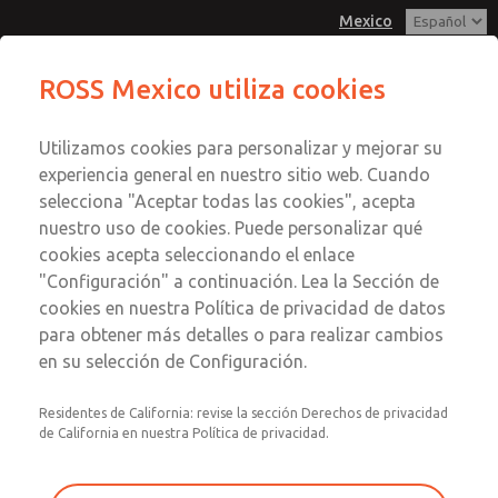
Mexico
Serie MD3
Serie MD3
ROSS Mexico utiliza cookies
Menú
Utilizamos cookies para personalizar y mejorar su
Cuenta
Servicio al Cliente
experiencia general en nuestro sitio web. Cuando
Registrarse
selecciona "Aceptar todas las cookies", acepta
1-800-GET-ROSS
nuestro uso de cookies. Puede personalizar qué
Servicio Tecnico
Inscribirse
Enviar esta página por correo
cookies acepta seleccionando el enlace
1-888-TEK-ROSS
electrónico
Serie MD3
"Configuración" a continuación. Lea la Sección de
cookies en nuestra Política de privacidad de datos
MD353EBF9CC2S
para obtener más detalles o para realizar cambios
en su selección de Configuración.
Residentes de California: revise la sección Derechos de privacidad
de California en nuestra Política de privacidad.