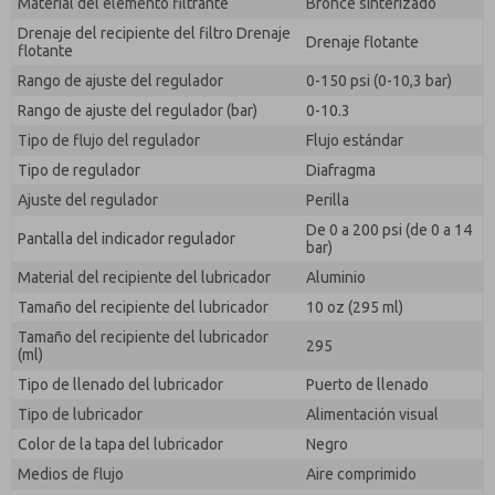
Material del elemento filtrante
Bronce sinterizado
Drenaje del recipiente del filtro Drenaje
Drenaje flotante
flotante
Rango de ajuste del regulador
0-150 psi (0-10,3 bar)
Rango de ajuste del regulador (bar)
0-10.3
Tipo de flujo del regulador
Flujo estándar
Tipo de regulador
Diafragma
Ajuste del regulador
Perilla
De 0 a 200 psi (de 0 a 14
Pantalla del indicador regulador
bar)
Material del recipiente del lubricador
Aluminio
Tamaño del recipiente del lubricador
10 oz (295 ml)
Tamaño del recipiente del lubricador
295
(ml)
Tipo de llenado del lubricador
Puerto de llenado
Tipo de lubricador
Alimentación visual
Color de la tapa del lubricador
Negro
Medios de flujo
Aire comprimido