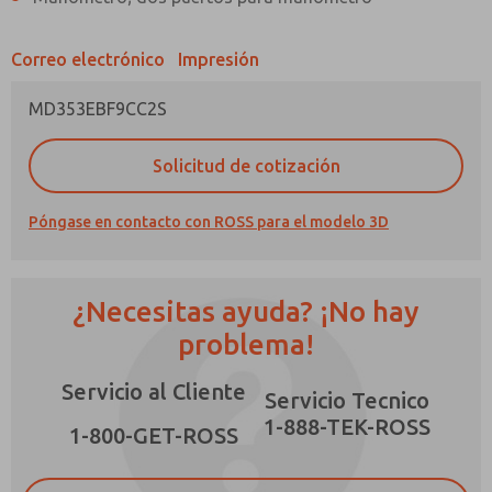
Correo electrónico
Impresión
MD353EBF9CC2S
¿Método de Contacto Preferido?
Solicitud de cotización
Correo Electrónico
Teléfono
Póngase en contacto con ROSS para el modelo 3D
Envíenme actualizaciones periódicas sobre
características, capacidades del producto y
más.
¿Necesitas ayuda? ¡No hay
*Sí, he leído la política de privacidad y acepto
que los datos que proporcione se recopilarán
problema!
y almacenarán electrónicamente. Mis datos se
utilizan únicamente con fines estrictamente
Servicio al Cliente
destinados a procesar y responder a mi
Servicio Tecnico
solicitud. Al enviar el formulario de contacto,
1-888-TEK-ROSS
×
acepto el procesamiento.
1-800-GET-ROSS