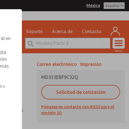
Mexico
delo 3D
SS Mexico para obtener
 por correo electrónico
n sobre pedidos
eguridad
Soporte
Acerca de
Contacto
ervicio Tecnico
ral en
-888-TEK-ROSS
Cuen
Menú
pta
Registr
ción
Correo electrónico
Impresión
r más
Inscribi
MD353EBF9C32Q
stra
Solicitud de cotización
otector de
Póngase en contacto con ROSS para el
n mirilla de
modelo 3D
 aluminio