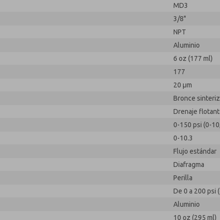
MD3
3/8"
NPT
Aluminio
6 oz (177 ml)
177
20 µm
Bronce sinteri
Drenaje flotan
0-150 psi (0-10
0-10.3
Flujo estándar
Diafragma
Perilla
De 0 a 200 psi (
Aluminio
10 oz (295 ml)