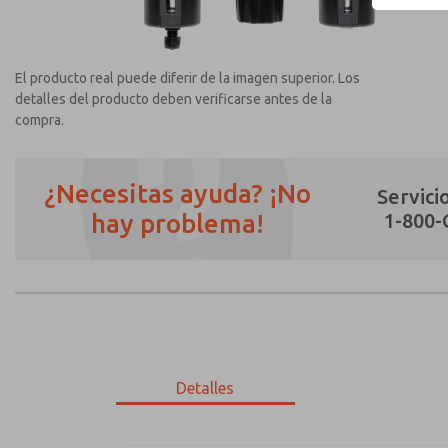
El producto real puede diferir de la imagen superior. Los
detalles del producto deben verificarse antes de la
compra.
¿Necesitas ayuda? ¡No
Servicio
hay problema!
1-800
¿Método de Contacto Preferido?
Correo Electrónico
Teléfono
Envíenme actualizaciones periódicas sobr
*Sí, he leído la política de privacidad y 
únicamente con fines estrictamente destin
Detalles
MD353EBF9C32Q