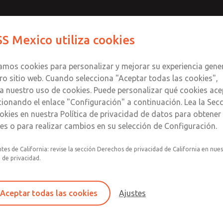
Contáctenos para un Mo
Comuníquese con RO
S Mexico utiliza cookies
Enviar esta página
informació
Productos
Industrias
S
te
S
zamos cookies para personalizar y mejorar su experiencia gene
SS
1
ro sitio web. Cuando selecciona "Aceptar todas las cookies",
a nuestro uso de cookies. Puede personalizar qué cookies ace
cionando el enlace "Configuración" a continuación. Lea la Sec
okies en nuestra Política de privacidad de datos para obtene
les o para realizar cambios en su selección de Configuración.
Filtro individual, regulador, lubricador
tes de California: revise la sección Derechos de privacidad de California en nue
a de privacidad.
Montaje modular
Recipiente de plástico de policarbonato con pr
acero contra roturas, recipiente de aluminio co
Aceptar todas las cookies
Ajustes
nailon transparente o recipiente lubricador de
extendido con mirilla.