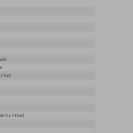
zado
te
,3 bar)
de 0 a 14 bar)