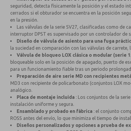
seguridad, detecta físicamente la posición y el estado 
cerrados si el obturador se encuentra en la posición se
en la presión.
Las válvulas de la serie SV27, clasificadas como de c
interruptor DPST es supervisado por un controlador de 
Diseño de válvula de asiento para una fuga práct
la suciedad en comparación con las válvulas de carrete, 
Válvula de bloqueo LOX clásica o modular (serie 1
bloqueable solo en la posición de apagado, puerto de e
para un funcionamiento fiable tras un periodo prolongad
Preparación de aire serie MD con recipientes metá
MD3 con recipiente de policarbonato (conjuntos LOX modu
analógico.
Placa de montaje incluida
: Los conjuntos de la seri
instalación uniforme y segura.
Ensamblado y probado en fábrica
: el conjunto comp
ROSS antes del envío, lo que minimiza el tiempo de instal
Diseños personalizados y opciones a prueba de e