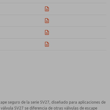
cape seguro de la serie SV27, diseñado para aplicaciones de
 válvula SV27 se diferencia de otras válvulas de escape