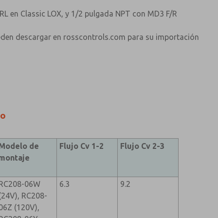
RL en Classic LOX, y 1/2 pulgada NPT con MD3 F/R
eden descargar en rosscontrols.com para su importación
jo
Modelo de
Flujo Cv 1-2
Flujo Cv 2-3
montaje
RC208-06W
6.3
9.2
(24V), RC208-
06Z (120V),