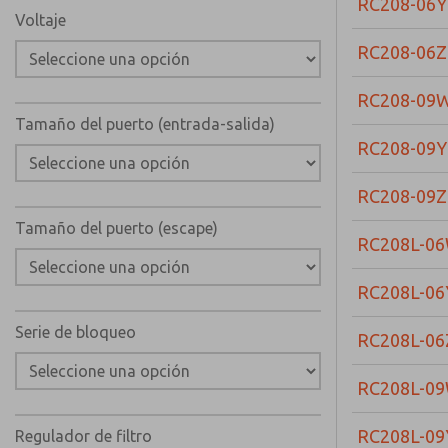
RC208-06Y
Voltaje
RC208-06Z
RC208-09
Tamaño del puerto (entrada-salida)
RC208-09Y
RC208-09Z
Tamaño del puerto (escape)
RC208L-0
RC208L-06
Serie de bloqueo
RC208L-06
RC208L-0
RC208L-09
Regulador de filtro