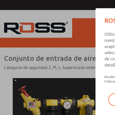
Conjunto de entrada de aire s
ROS
válvula de escape segura de 
SV27
Utili
nuest
acept
selec
Conjunto de entrada de aire segur
de co
detal
Categoría de seguridad 2, PL c, Supervisado externamente
Residen
Polític