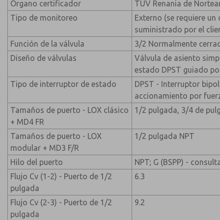
Órgano certificador
TÜV Renania de Nortea
Tipo de monitoreo
Externo (se requiere un
suministrado por el clie
Función de la válvula
3/2 Normalmente cerra
Diseño de válvulas
Válvula de asiento simp
estado DPST guiado po
Tipo de interruptor de estado
DPST - Interruptor bipol
accionamiento por fuerz
Tamaños de puerto - LOX clásico
1/2 pulgada, 3/4 de pu
+ MD4 FR
Tamaños de puerto - LOX
1/2 pulgada NPT
modular + MD3 F/R
Hilo del puerto
NPT; G (BSPP) - consul
Flujo Cv (1-2) - Puerto de 1/2
6.3
pulgada
Flujo Cv (2-3) - Puerto de 1/2
9.2
pulgada