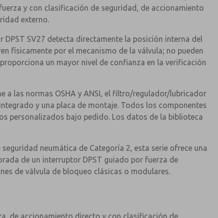
 fuerza y con clasificación de seguridad, de accionamiento
uridad externo.
ptor DPST SV27 detecta directamente la posición interna del
bren físicamente por el mecanismo de la válvula; no pueden
proporciona un mayor nivel de confianza en la verificación
 a las normas OSHA y ANSI, el filtro/regulador/lubricador
or integrado y una placa de montaje. Todos los componentes
ños personalizados bajo pedido. Los datos de la biblioteca
 seguridad neumática de Categoría 2, esta serie ofrece una
jorada de un interruptor DPST guiado por fuerza de
nes de válvula de bloqueo clásicas o modulares.
za, de accionamiento directo y con clasificación de