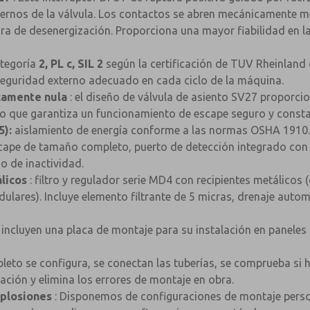
internos de la válvula. Los contactos se abren mecánicamente
gura de desenergización. Proporciona una mayor fiabilidad en 
ategoría
2, PL c, SIL 2
según la certificación de TUV Rheinland 
seguridad externo adecuado en cada ciclo de la máquina.
icamente nula
: el diseño de válvula de asiento SV27 proporci
lo que garantiza un funcionamiento de escape seguro y constan
5):
aislamiento de energía conforme a las normas OSHA 1910.
scape de tamaño completo, puerto de detección integrado con 
o de inactividad.
licos
: filtro y regulador serie MD4 con recipientes metálicos 
lares). Incluye elemento filtrante de 5 micras, drenaje auto
e incluyen una placa de montaje para su instalación en panele
leto se configura, se conectan las tuberías, se comprueba si h
ación y elimina los errores de montaje en obra.
xplosiones
: Disponemos de configuraciones de montaje person