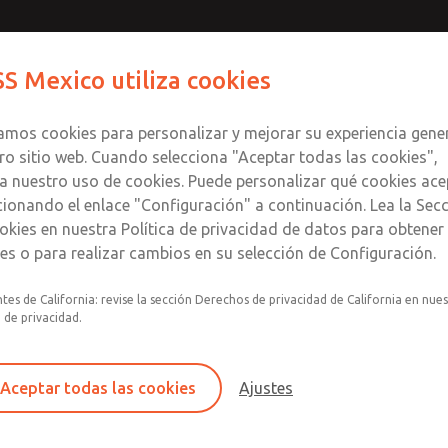
egura con
Contact ROSS Me
S Mexico utiliza cookies
la serie
Productos
Industrias
S
zamos cookies para personalizar y mejorar su experiencia gene
ro sitio web. Cuando selecciona "Aceptar todas las cookies",
a nuestro uso de cookies. Puede personalizar qué cookies ace
cionando el enlace "Configuración" a continuación. Lea la Sec
a con válvula de escape segura de 
okies en nuestra Política de privacidad de datos para obtene
les o para realizar cambios en su selección de Configuración.
Válvula LOX® con bloqueo clásico o mod
tes de California: revise la sección Derechos de privacidad de California en nue
a de privacidad.
Filtro, filtro/regulador integrado y lubric
Válvulas de escape seguras de la serie SV2
Aceptar todas las cookies
Ajustes
Placa de montaje incluida
Biblioteca SISTEMA disponible para su d