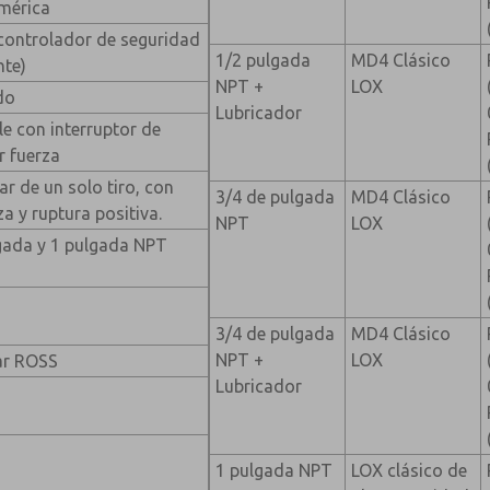
mérica
 controlador de seguridad
1/2 pulgada
MD4 Clásico
nte)
NPT +
LOX
do
Lubricador
le con interruptor de
r fuerza
ar de un solo tiro, con
3/4 de pulgada
MD4 Clásico
a y ruptura positiva.
NPT
LOX
lgada y 1 pulgada NPT
3/4 de pulgada
MD4 Clásico
NPT +
LOX
tar ROSS
Lubricador
1 pulgada NPT
LOX clásico de