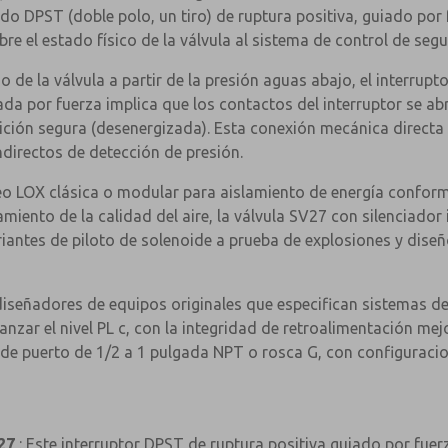
ado DPST (doble polo, un tiro) de ruptura positiva, guiado por
re el estado físico de la válvula al sistema de control de seg
do de la válvula a partir de la presión aguas abajo, el interru
iada por fuerza implica que los contactos del interruptor se a
ción segura (desenergizada). Esta conexión mecánica directa 
directos de detección de presión.
o LOX clásica o modular para aislamiento de energía conforme
amiento de la calidad del aire, la válvula SV27 con silenciad
riantes de piloto de solenoide a prueba de explosiones y dise
diseñadores de equipos originales que especifican sistemas de
nzar el nivel PL c, con la integridad de retroalimentación me
de puerto de 1/2 a 1 pulgada NPT o rosca G, con configuracio
×
27
: Este interruptor DPST de ruptura positiva guiado por fuer