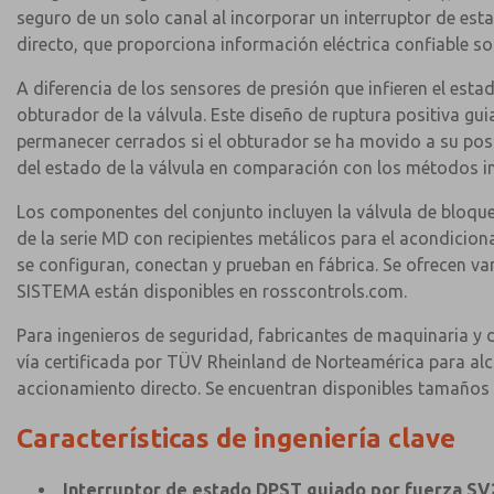
seguro de un solo canal al incorporar un interruptor de est
directo, que proporciona información eléctrica confiable sob
A diferencia de los sensores de presión que infieren el esta
obturador de la válvula. Este diseño de ruptura positiva gu
permanecer cerrados si el obturador se ha movido a su posi
del estado de la válvula en comparación con los métodos in
Los componentes del conjunto incluyen la válvula de bloque
de la serie MD con recipientes metálicos para el acondicion
se configuran, conectan y prueban en fábrica. Se ofrecen va
SISTEMA están disponibles en rosscontrols.com.
Para ingenieros de seguridad, fabricantes de maquinaria y 
vía certificada por TÜV Rheinland de Norteamérica para alca
accionamiento directo. Se encuentran disponibles tamaños 
Características de ingeniería clave
Interruptor de estado DPST guiado por fuerza SV