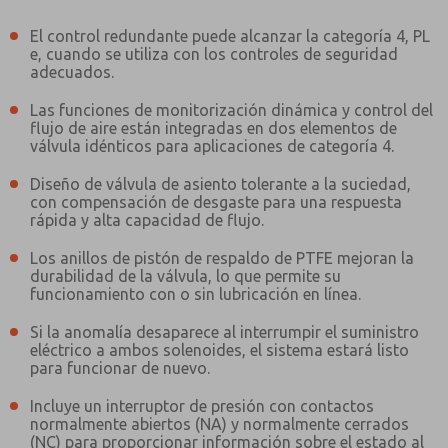
El control redundante puede alcanzar la categoría 4, PL
e, cuando se utiliza con los controles de seguridad
adecuados.
Las funciones de monitorización dinámica y control del
flujo de aire están integradas en dos elementos de
válvula idénticos para aplicaciones de categoría 4.
Diseño de válvula de asiento tolerante a la suciedad,
con compensación de desgaste para una respuesta
rápida y alta capacidad de flujo.
Los anillos de pistón de respaldo de PTFE mejoran la
durabilidad de la válvula, lo que permite su
funcionamiento con o sin lubricación en línea.
Si la anomalía desaparece al interrumpir el suministro
eléctrico a ambos solenoides, el sistema estará listo
para funcionar de nuevo.
¿Método de Contacto Preferido?
Incluye un interruptor de presión con contactos
normalmente abiertos (NA) y normalmente cerrados
Correo Electrónico
Teléfono
(NC) para proporcionar información sobre el estado al