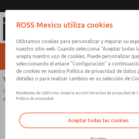
Válvula doble serie C D
ROSS Mexico utiliza cookies
Utilizamos cookies para personalizar y mejorar su expe
nuestro sitio web. Cuando selecciona "Aceptar todas l
acepta nuestro uso de cookies. Puede personalizar qu
seleccionando el enlace "Configuración" a continuación
de cookies en nuestra Política de privacidad de datos
Válvula doble serie C DM1
detalles o para realizar cambios en su selección de Co
Categoría de seguridad 4 PL e, Monitoreo interno, Reinicio
Residentes de California: revise la sección Derechos de privacidad de C
automático
Política de privacidad.
Aceptar todas las cookies