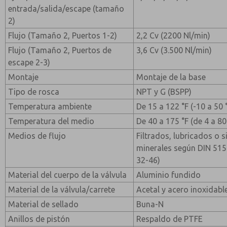
entrada/salida/escape (tamaño
2)
Flujo (Tamaño 2, Puertos 1-2)
2,2 Cv (2200 Nl/min)
Flujo (Tamaño 2, Puertos de
3,6 Cv (3.500 Nl/min)
escape 2-3)
Montaje
Montaje de la base
Tipo de rosca
NPT y G (BSPP)
Temperatura ambiente
De 15 a 122 °F (-10 a 50 
Temperatura del medio
De 40 a 175 °F (de 4 a 80
Medios de flujo
Filtrados, lubricados o si
minerales según DIN 515
32-46)
Material del cuerpo de la válvula
Aluminio fundido
Material de la válvula/carrete
Acetal y acero inoxidabl
Material de sellado
Buna-N
Anillos de pistón
Respaldo de PTFE