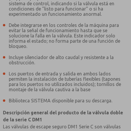
sistema de control, indicando si la válvula está en
Envíenme actualizaciones periódicas sobre característi
condiciones de "listo para funcionar" o si ha
producto y más.
experimentado un funcionamiento anormal.
*Sí, he leído la política de privacidad y acepto que los
Debe integrarse en los controles de la máquina para
se recopilarán y almacenarán electrónicamente. Mis dato
evitar la señal de funcionamiento hasta que se
únicamente con fines estrictamente destinados a proces
solucione la falla en la válvula. Este indicador solo
solicitud. Al enviar el formulario de contacto, acepto el
informa el estado; no forma parte de una función de
bloqueo.
Incluye silenciador de alto caudal y resistente a la
obstrucción.
Los puertos de entrada y salida en ambos lados
permiten la instalación de tuberías flexibles (tapones
para los puertos no utilizados incluidos); tornillos de
montaje de la válvula cautiva a la base
Biblioteca SISTEMA disponible para su descarga.
Descripción general del producto de la válvula doble
de la serie C DM1
Las válvulas de escape seguro DM1 Serie C son válvulas