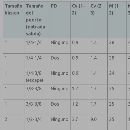
Tamaño
Tamaño
PD
Cv (1-
Cv (2-
M (1-
básico
del
2)
3)
2)
puerto
(entrada-
salida)
1
1/4-1/4
Ninguno
0,9
1.4
28
1
1/4-1/4
Dos
0,9
1.4
28
1
1/4-3/8
Ninguno
0,9
1.4
24
(escape)
1
3/8-3/8
Ninguno
1.2
1.7
25
1
3/8-3/8
Dos
1.2
1.7
25
2
1/2-3/4
Ninguno
3.7
9.0
25