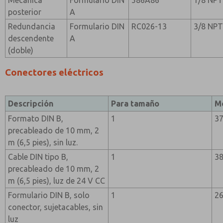
Mecánica
Formulario DIN
586A86
1/8 NP
posterior
A
Redundancia
Formulario DIN
RC026-13
3/8 NP
descendente
A
(doble)
Conectores eléctricos
Descripción
Para tamaño
M
Formato DIN B,
1
3
precableado de 10 mm, 2
m (6,5 pies), sin luz.
Cable DIN tipo B,
1
3
precableado de 10 mm, 2
m (6,5 pies), luz de 24 V CC
Formulario DIN B, solo
1
26
conector, sujetacables, sin
luz