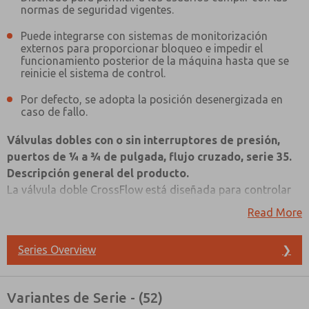
normas de seguridad vigentes.
Puede integrarse con sistemas de monitorización
externos para proporcionar bloqueo e impedir el
funcionamiento posterior de la máquina hasta que se
reinicie el sistema de control.
Por defecto, se adopta la posición desenergizada en
caso de fallo.
Válvulas dobles con o sin interruptores de presión,
puertos de ¼ a ¾ de pulgada, flujo cruzado, serie 35.
Descripción general del producto.
La válvula doble CrossFlow está diseñada para controlar
los mecanismos de embrague/freno en prensas de
Read More
estampado y muchas otras aplicaciones críticas, como
sistemas de bloqueo alternativos para el aislamiento de
Series Overview
❯
energía, sistemas de sujeción de carga para prensas con
cilindros neumáticos, así como otros circuitos de
seguridad de categoría 3 y 4.
¿Método de Contacto Preferido?
Variantes de Serie - (52)
Consulte los enlaces laterales y inferiores para acceder