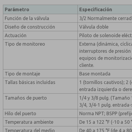
Parámetro
Especificación
Función de la válvula
3/2 Normalmente cerra
Diseño de construcción
Válvula doble
Actuación
Piloto de solenoide eléc
Tipo de monitoreo
Externa (dinámica, cícli
interruptores de presión
equipos de monitorizaci
cliente.
Tipo de montaje
Base montada
Tallas básicas incluidas
1 (tornillos cautivos); 2 
entrada izquierda o der
Tamaños de puerto
1/4 y 3/8 pulg. (Tamaño 1
3/4, 3/4-1 pulg. entrada
Hilo del puerto
Norma NPT; BSPP (prefijo 
Temperatura ambiente
De 15 a 122 °F (-10 a 50 
Temperatura del medio
De 40 a 175 °F (de 4 a 80