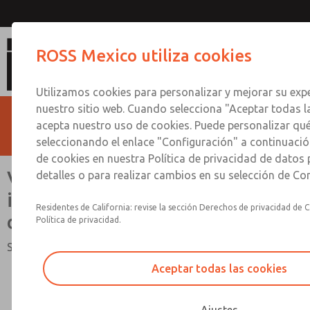
Válvulas dobles con o sin interrupto
ROSS Mexico utiliza cookies
puertos de 1/4 a 3/4
Utilizamos cookies para personalizar y mejorar su expe
nuestro sitio web. Cuando selecciona "Aceptar todas l
acepta nuestro uso de cookies. Puede personalizar qu
seleccionando el enlace "Configuración" a continuación
de cookies en nuestra Política de privacidad de datos
Válvulas dobles con o sin
detalles o para realizar cambios en su selección de Co
interruptores de presión, puertos
Residentes de California: revise la sección Derechos de privacidad de C
de 1/4 a 3/4
Política de privacidad.
Serie Crossflow 35
Aceptar todas las cookies