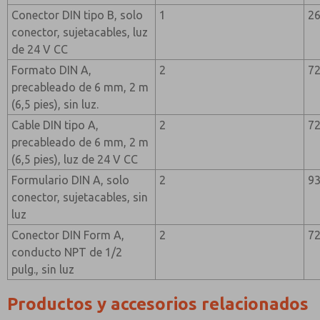
Conector DIN tipo B, solo
1
2
conector, sujetacables, luz
de 24 V CC
Formato DIN A,
2
7
precableado de 6 mm, 2 m
(6,5 pies), sin luz.
Cable DIN tipo A,
2
7
precableado de 6 mm, 2 m
(6,5 pies), luz de 24 V CC
Formulario DIN A, solo
2
9
conector, sujetacables, sin
luz
Conector DIN Form A,
2
7
conducto NPT de 1/2
pulg., sin luz
Productos y accesorios relacionados