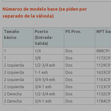
Números de modelo base (se piden por
separado de la válvula)
Tamaño
Puerto
PS Prov.
NPT ba
básico
(Entrada-
Salida)
1
1/4
Dos
888C91
1
3/8
Dos
1172C9
2 izquierda
1/2-3/4 exh
Dos
1129C9
2 izquierda
1-1 exh
Dos
1633C0
2 izquierda
3/4-3/4 exh
Dos
1163C9
2 izquierda
3/4-1 exh
Dos
1123C9
2 Derecha
1/2-3/4 exh
Dos
1132C9
2 Derecha
3/4-1 exh
Dos
1784C9