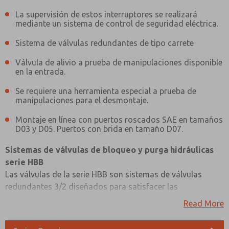
La supervisión de estos interruptores se realizará
mediante un sistema de control de seguridad eléctrica.
Sistema de válvulas redundantes de tipo carrete
Válvula de alivio a prueba de manipulaciones disponible
en la entrada.
Se requiere una herramienta especial a prueba de
manipulaciones para el desmontaje.
Montaje en línea con puertos roscados SAE en tamaños
D03 y D05. Puertos con brida en tamaño D07.
Sistemas de válvulas de bloqueo y purga hidráulicas
serie HBB
Las válvulas de la serie HBB son sistemas de válvulas
redundantes 3/2 diseñados para satisfacer las
necesidades y requisitos de las aplicaciones de bloqueo y
Read More
¿Método de Contacto Preferido?
purga hidráulica seguras. Estos sistemas de válvulas están
Correo Electrónico
Teléfono
equipados con interruptores de posición inductivos para