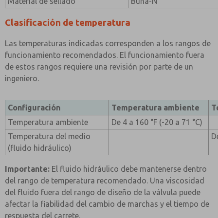
Material de sellado
Buna-N
Clasificación de temperatura
Las temperaturas indicadas corresponden a los rangos de
funcionamiento recomendados. El funcionamiento fuera
de estos rangos requiere una revisión por parte de un
ingeniero.
Configuración
Temperatura ambiente
T
Temperatura ambiente
De 4 a 160 °F (-20 a 71 °C)
Temperatura del medio
D
(fluido hidráulico)
Importante:
El fluido hidráulico debe mantenerse dentro
del rango de temperatura recomendado. Una viscosidad
del fluido fuera del rango de diseño de la válvula puede
afectar la fiabilidad del cambio de marchas y el tiempo de
respuesta del carrete.