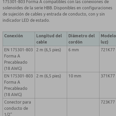
175301-803 Forma A compatibles con las conexiones de
solenoides de la serie HBB. Disponibles en configuraciones
de sujeción de cables y entrada de conducto, con y sin
indicador LED de estado.
Conexión
Longitud del
Diámetro del
Modelo 
cable
cordón
luz)
EN 175301-803
2 m (6,5 pies)
6 mm
721K77
Forma A
Precableado
(18 AWG)
EN 175301-803
2 m (6,5 pies)
10 mm
371K77
Forma A
Precableado
(18 AWG)
Conector para
723K77
conducto de
1/2"