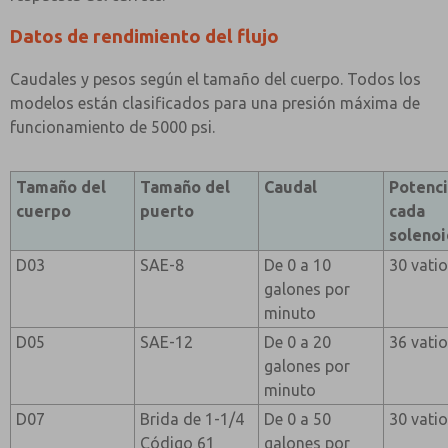
Datos de rendimiento del flujo
Caudales y pesos según el tamaño del cuerpo. Todos los
modelos están clasificados para una presión máxima de
funcionamiento de 5000 psi.
Tamaño del
Tamaño del
Caudal
Potenci
cuerpo
puerto
cada
solenoi
D03
SAE-8
De 0 a 10
30 vati
galones por
minuto
D05
SAE-12
De 0 a 20
36 vati
galones por
minuto
D07
Brida de 1-1/4
De 0 a 50
30 vati
Código 61
galones por