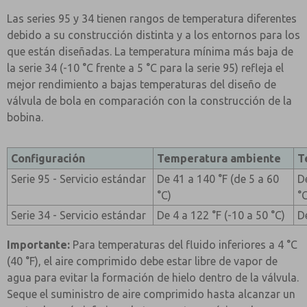
Las series 95 y 34 tienen rangos de temperatura diferentes
debido a su construcción distinta y a los entornos para los
que están diseñadas. La temperatura mínima más baja de
la serie 34 (-10 °C frente a 5 °C para la serie 95) refleja el
mejor rendimiento a bajas temperaturas del diseño de
válvula de bola en comparación con la construcción de la
bobina.
Configuración
Temperatura ambiente
T
Serie 95 - Servicio estándar
De 41 a 140 °F (de 5 a 60
D
°C)
°
Serie 34 - Servicio estándar
De 4 a 122 °F (-10 a 50 °C)
D
Importante:
Para temperaturas del fluido inferiores a 4 °C
(40 °F), el aire comprimido debe estar libre de vapor de
agua para evitar la formación de hielo dentro de la válvula.
Seque el suministro de aire comprimido hasta alcanzar un