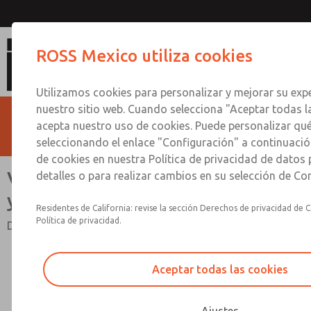
Válvulas NAMUR [Series ROSS 
ROSS Mexico utiliza cookies
Utilizamos cookies para personalizar y mejorar su expe
nuestro sitio web. Cuando selecciona "Aceptar todas l
acepta nuestro uso de cookies. Puede personalizar qu
seleccionando el enlace "Configuración" a continuación
de cookies en nuestra Política de privacidad de datos
Válvulas NAMUR [Series ROSS 95
detalles o para realizar cambios en su selección de Co
y 34]
Residentes de California: revise la sección Derechos de privacidad de C
Política de privacidad.
Diseño de válvula de carrete o bola
Aceptar todas las cookies