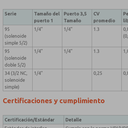
Serie
Tamaño del
Puerto 3,5
CV
P
puerto 1
Tamaño
promedio
li
95
1/4"
1/4"
1.3
0,
(solenoide
(0
simple 5/2)
95
1/4"
1/4"
1.3
1,
(solenoide
doble 5/2)
34 (3/2 NC,
1/4"
0,25
0,
solenoide
simple)
Certificaciones y cumplimiento
Certificación/Estándar
Detalle