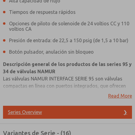
Alta capacidad de flujo
Tiempos de respuesta rápidos
Opciones de piloto de solenoide de 24 voltios CC y 110
voltios CA
Presión de entrada: de 22,5 a 150 psig (de 1,5 a 10 bar)
Botón pulsador, anulación sin bloqueo
Descripción general de los productos de las series 95 y
34 de válvulas NAMUR
Las válvulas NAMUR INTERFACE SERIE 95 son válvulas
compactas en línea con puertos integrados, que ofrecen
una configuración de 5/2 vías con control piloto por
Read More
solenoide. Los usuarios pueden elegir entre 24 voltios CC o
110 voltios CA para el control por solenoide, con un
Series Overview
❯
tamaño de puerto fijo de 1/4". Estas válvulas cuentan con
¿Método de Contacto Preferido?
una construcción robusta de carrete y manguito, lo que
garantiza durabilidad y alta capacidad de flujo. Los
Correo Electrónico
Teléfono
Variantes de Serie - (16)