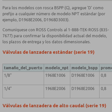
Para los modelos con rosca BSPP (G), agregue 'D' como
prefijo a cualquier número de modelo NPT estándar (por
ejemplo, D1968E2006, D1968D3003).
Comuníquese con ROSS Controls al 1-888-TEK-ROSS (835-
7677) para confirmar la disponibilidad actual del modelo,
los plazos de entrega y los datos dimensionales.
Válvulas de lanzadera estándar (serie 19)
tamaño_del_puerto
modelo_npt
modelo_bspp
prom
1/8"
1968E1006
D1968E1006
0,8
1/4"
1968E2006
D1968E2006
0,8
Válvulas de lanzadera de alto caudal (serie 19)