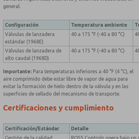
general.
Configuración
Temperatura ambiente
T
Válvulas de lanzadera
40 a 175 °F (-40 a 80 °C)
4
estándar (1968E)
Válvulas de lanzadera de
40 a 175 °F (-40 a 80 °C)
4
alto caudal (1968D)
Importante:
Para temperaturas inferiores a 40 °F (4 °C), el
aire comprimido debe estar libre de vapor de agua para
evitar la formación de hielo dentro de la válvula y en las
superficies de sellado del mecanismo de transporte.
Certificaciones y cumplimiento
Certificación/Estándar
Detalle
Gestión de la calidad
ROSS Controls opera bajo un 