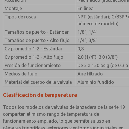
Actuación
Neumático (autoaccion
Montaje
En línea
Tipos de rosca
NPT (estándar); G/BSPP (a
número de modelo)
Tamaños de puerto - Estándar
1/8", 1/4"
Tamaños de puerto - Alto flujo
1/4", 3/8"
Cv promedio 1-2 - Estándar
0,8
Cv promedio 1-2 - Alto flujo
2.0 (1/4"); 3.0 (3/8")
Presión de funcionamiento
De 5 a 150 psig (de 0,3 a
Medios de flujo
Aire filtrado
Material del cuerpo de la válvula
Aluminio fundido
Clasificación de temperatura
Todos los modelos de válvulas de lanzadera de la serie 19
comparten el mismo rango de temperatura de
funcionamiento ampliado, lo que permite su uso en
cámaras frigoríficas, exteriores y entornos industriales en