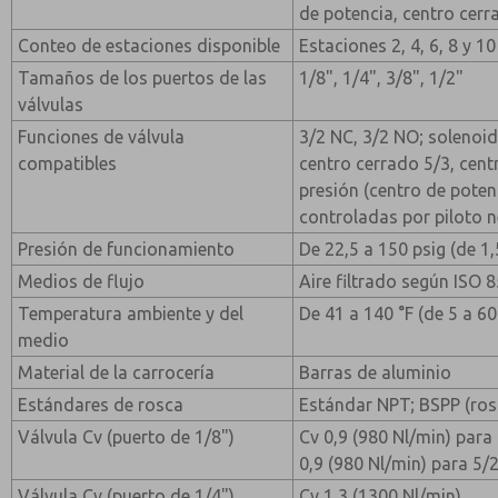
de potencia, centro cerr
Conteo de estaciones disponible
Estaciones 2, 4, 6, 8 y 10
Tamaños de los puertos de las
1/8", 1/4", 3/8", 1/2"
válvulas
Funciones de válvula
3/2 NC, 3/2 NO; solenoid
compatibles
centro cerrado 5/3, cent
presión (centro de poten
controladas por piloto 
Presión de funcionamiento
De 22,5 a 150 psig (de 1,
Medios de flujo
Aire filtrado según ISO 
Temperatura ambiente y del
De 41 a 140 °F (de 5 a 60
medio
Material de la carrocería
Barras de aluminio
Estándares de rosca
Estándar NPT; BSPP (ros
Válvula Cv (puerto de 1/8")
Cv 0,9 (980 Nl/min) para 
0,9 (980 Nl/min) para 5/
Válvula Cv (puerto de 1/4")
Cv 1,3 (1300 Nl/min)