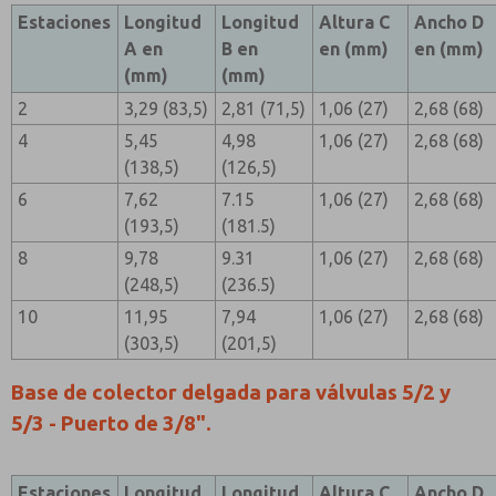
Estaciones
Longitud
Longitud
Altura C
Ancho D
A en
B en
en (mm)
en (mm)
(mm)
(mm)
2
3,29 (83,5)
2,81 (71,5)
1,06 (27)
2,68 (68)
4
5,45
4,98
1,06 (27)
2,68 (68)
(138,5)
(126,5)
6
7,62
7.15
1,06 (27)
2,68 (68)
(193,5)
(181.5)
8
9,78
9.31
1,06 (27)
2,68 (68)
(248,5)
(236.5)
10
11,95
7,94
1,06 (27)
2,68 (68)
(303,5)
(201,5)
Base de colector delgada para válvulas 5/2 y
5/3 - Puerto de 3/8".
Estaciones
Longitud
Longitud
Altura C
Ancho D