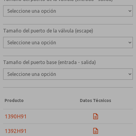
Envíenme actualizaciones periódicas sobre característi
producto y más.
*Sí, he leído la política de privacidad y acepto que los
se recopilarán y almacenarán electrónicamente. Mis dato
Tamaño del puerto de la válvula (escape)
únicamente con fines estrictamente destinados a proces
solicitud. Al enviar el formulario de contacto, acepto el
Tamaño del puerto base (entrada - salida)
Producto
Datos Técnicos
1390H91
1392H91