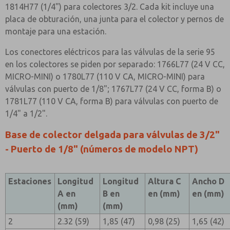
1814H77 (1/4") para colectores 3/2. Cada kit incluye una
placa de obturación, una junta para el colector y pernos de
montaje para una estación.
Los conectores eléctricos para las válvulas de la serie 95
en los colectores se piden por separado: 1766L77 (24 V CC,
MICRO-MINI) o 1780L77 (110 V CA, MICRO-MINI) para
válvulas con puerto de 1/8"; 1767L77 (24 V CC, forma B) o
1781L77 (110 V CA, forma B) para válvulas con puerto de
1/4" a 1/2".
Base de colector delgada para válvulas de 3/2"
- Puerto de 1/8" (números de modelo NPT)
Estaciones
Longitud
Longitud
Altura C
Ancho D
A en
B en
en (mm)
en (mm)
(mm)
(mm)
2
2.32 (59)
1,85 (47)
0,98 (25)
1,65 (42)