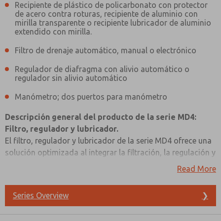
Recipiente de plástico de policarbonato con protector
de acero contra roturas, recipiente de aluminio con
mirilla transparente o recipiente lubricador de aluminio
extendido con mirilla.
Filtro de drenaje automático, manual o electrónico
Regulador de diafragma con alivio automático o
regulador sin alivio automático
Manómetro; dos puertos para manómetro
Descripción general del producto de la serie MD4:
Filtro, regulador y lubricador.
El filtro, regulador y lubricador de la serie MD4 ofrece una
solución optimizada al integrar la filtración, la regulación y
la lubricación en un solo conjunto. Estas unidades están
Read More
diseñadas para un montaje modular, lo que garantiza una
fácil integración en su sistema. Puede elegir entre dos
Series Overview
❯
¿Método de Contacto Preferido?
opciones para el recipiente del lubricador: un recipiente de
plástico policarbonato con protección de acero contra
Correo Electrónico
Teléfono