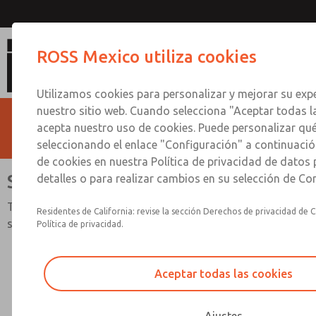
Serie MD4
ROSS Mexico utiliza cookies
Utilizamos cookies para personalizar y mejorar su expe
nuestro sitio web. Cuando selecciona "Aceptar todas l
acepta nuestro uso de cookies. Puede personalizar qu
seleccionando el enlace "Configuración" a continuación
de cookies en nuestra Política de privacidad de datos
Serie MD4
detalles o para realizar cambios en su selección de Co
Tamaños de puerto de 3/8" a 3/4"; Caudal de hasta 205
Residentes de California: revise la sección Derechos de privacidad de C
scfm (5806 l/min)
Política de privacidad.
Aceptar todas las cookies