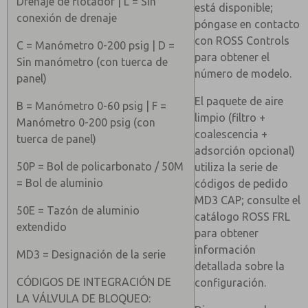
Drenaje de flotador | L = Sin
está disponible;
conexión de drenaje
póngase en contacto
con ROSS Controls
C = Manómetro 0-200 psig | D =
para obtener el
Sin manómetro (con tuerca de
número de modelo.
panel)
El paquete de aire
B = Manómetro 0-60 psig | F =
limpio (filtro +
Manómetro 0-200 psig (con
coalescencia +
tuerca de panel)
adsorción opcional)
50P = Bol de policarbonato / 50M
utiliza la serie de
= Bol de aluminio
códigos de pedido
MD3 CAP; consulte el
50E = Tazón de aluminio
catálogo ROSS FRL
extendido
para obtener
información
MD3 = Designación de la serie
detallada sobre la
CÓDIGOS DE INTEGRACIÓN DE
configuración.
LA VÁLVULA DE BLOQUEO: