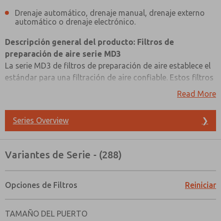
Drenaje automático, drenaje manual, drenaje externo
automático o drenaje electrónico.
Descripción general del producto: Filtros de
preparación de aire serie MD3
La serie MD3 de filtros de preparación de aire establece el
estándar para una filtración de aire confiable. Estos filtros
están diseñados para brindar un rendimiento excepcional
Read More
con opciones de filtración que incluyen niveles de 5 y 40
micras para una eliminación eficiente de partículas. Para
Series Overview
❯
una filtración de precisión, nuestros filtros coalescentes
están disponibles en opciones de 0.3 y 0.01 micras, lo que
garantiza el aire más limpio posible. Con la inclusión de
Variantes de Serie - (288)
filtros de eliminación de vapores de aceite (adsorbentes),
puede confiar en la eliminación de vapores de aceite e
hidrocarburos. La gama de drenajes de filtro, que incluye
Opciones de Filtros
Reiniciar
drenajes manuales, automáticos, de flotador interno y
¿Método de Contacto Preferido?
drenajes externos automáticos, simplifica el
Correo Electrónico
Teléfono
TAMAÑO DEL PUERTO
mantenimiento. Ofreciendo opciones de montaje modular