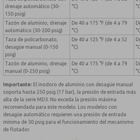
drenaje automático (30-
°C)
°
150 psig)
Tazón de aluminio, drenaje
De 40 a 175 °F (de 4 a 79
D
automático (30-200 psig)
°C)
°
Taza de policarbonato,
De 40 a 125 °F (de 4 a 52
D
desagüe manual (0-150
°C)
°
psig)
Tazón de aluminio, drenaje
De 40 a 175 °F (de 4 a 79
D
manual (0-250 psig)
°C)
°
Importante:
El inodoro de aluminio con desagüe manual
soporta hasta 250 psig (17 bar), la presión de entrada más
alta de la serie MD3. No exceda la presión máxima
recomendada para este modelo. Los modelos con
desagüe automático requieren una presión de entrada
mínima de 30 psig para el funcionamiento del mecanismo
de flotador.