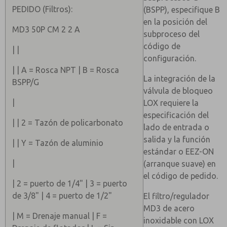
PEDIDO (Filtros):
(BSPP), especifique B
en la posición del
MD3 50P CM 2 2 A
subproceso del
código de
| |
configuración.
| | A = Rosca NPT | B = Rosca
La integración de la
BSPP/G
válvula de bloqueo
|
LOX requiere la
especificación del
| | 2 = Tazón de policarbonato
lado de entrada o
salida y la función
| | Y = Tazón de aluminio
estándar o EEZ-ON
|
(arranque suave) en
el código de pedido.
| 2 = puerto de 1/4" | 3 = puerto
de 3/8" | 4 = puerto de 1/2"
El filtro/regulador
MD3 de acero
| M = Drenaje manual | F =
inoxidable con LOX