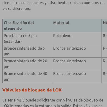
elementos coalescentes y adsorbentes utilizan números de
pieza diferentes.
Clasificación del
Material
N
elemento
Polietileno de 5 µm
Polietileno
R
(estándar)
Bronce sinterizado de 5
Bronce sinterizado
R
µm
Bronce sinterizado de 20
Bronce sinterizado
R
µm
Bronce sinterizado de 40
Bronce sinterizado
R
µm
Válvulas de bloqueo de LOX
La serie MD3 puede solicitarse con válvulas de bloqueo de
LOX integradas en la entrada o la salida. Estas válvulas se