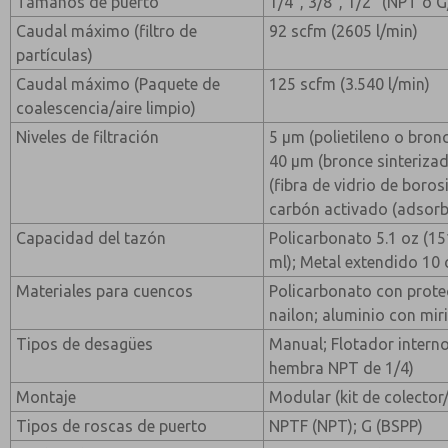
Tamaños de puerto
1/4", 3/8", 1/2" (NPT o 
Caudal máximo (filtro de
92 scfm (2605 l/min)
partículas)
Caudal máximo (Paquete de
125 scfm (3.540 l/min)
coalescencia/aire limpio)
Niveles de filtración
5 µm (polietileno o bron
40 µm (bronce sinterizad
(fibra de vidrio de boros
carbón activado (adsorb
Capacidad del tazón
Policarbonato 5.1 oz (15
ml); Metal extendido 10 
Materiales para cuencos
Policarbonato con prote
nailon; aluminio con miri
Tipos de desagües
Manual; Flotador interno
hembra NPT de 1/4)
Montaje
Modular (kit de colector/
Tipos de roscas de puerto
NPTF (NPT); G (BSPP)