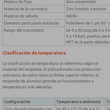
Medios de flujo
Aire comprimido
Material de la carrocería
Zinc fundido a presión
Material de sellado
Nitrilo
Elemento particulado estándar
Polietileno de 5 µm (N.º
Rango del manómetro
De 0 a 60 psig (de 0 a 4 
0 a 14 bar); puertos pa
NPT en la parte delantera
Clasificación de temperatura
La clasificación de temperatura se determina según el
material del recipiente. El policarbonato con protección
antirotura de nailon tiene un límite superior inferior; el
recipiente de aluminio permite un funcionamiento a
temperaturas más elevadas.
Configuración
Temperatura ambiente
T
Taza de policarbonato con
De 40 a 125 °F (de 4 a 52
D