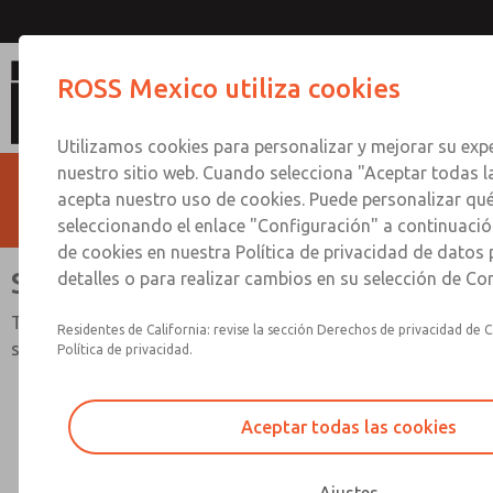
Serie MD3
ROSS Mexico utiliza cookies
Utilizamos cookies para personalizar y mejorar su expe
nuestro sitio web. Cuando selecciona "Aceptar todas l
acepta nuestro uso de cookies. Puede personalizar qu
seleccionando el enlace "Configuración" a continuación
de cookies en nuestra Política de privacidad de datos
Serie MD3
detalles o para realizar cambios en su selección de Co
Tamaños de puerto de 1/4" a 1/2"; Caudal de hasta 92
Residentes de California: revise la sección Derechos de privacidad de C
scfm (2605 l/min)
Política de privacidad.
Aceptar todas las cookies