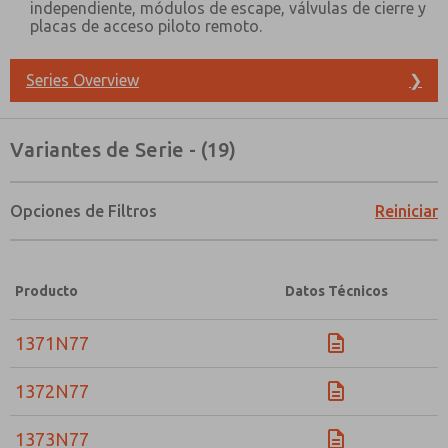
independiente, módulos de escape, válvulas de cierre y
placas de acceso piloto remoto.
Series Overview
❯
Variantes de Serie - (19)
Opciones de Filtros
Reiniciar
Producto
Datos Técnicos
1371N77
1372N77
¿Método de Contacto Preferido?
Correo Electrónico
Teléfono
1373N77