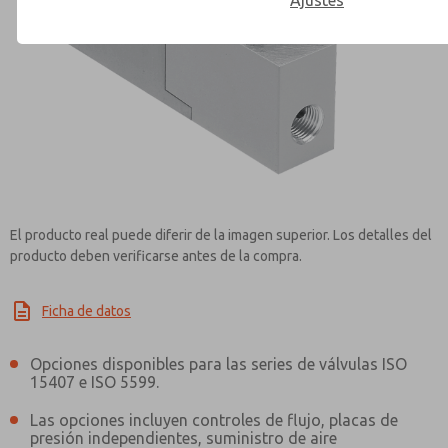
Ajustes
Contact ROSS Mexico for Inf
El producto real puede diferir de la imagen superior. Los detalles del
producto deben verificarse antes de la compra.
Ficha de datos
Opciones disponibles para las series de válvulas ISO
15407 e ISO 5599.
Las opciones incluyen controles de flujo, placas de
presión independientes, suministro de aire