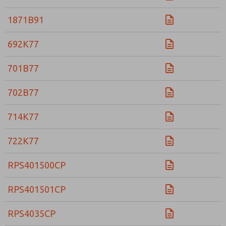
Envíenme actualizaciones periódicas sobre característi
1871B91
producto y más.
*Sí, he leído la política de privacidad y acepto que los
692K77
se recopilarán y almacenarán electrónicamente. Mis dato
únicamente con fines estrictamente destinados a proces
solicitud. Al enviar el formulario de contacto, acepto el
701B77
702B77
714K77
722K77
RPS401500CP
RPS401501CP
RPS4035CP