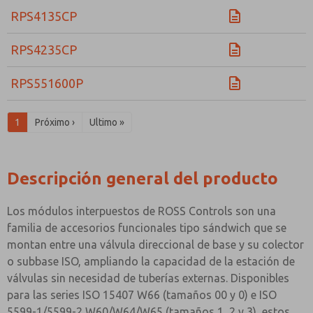
RPS4135CP
RPS4235CP
RPS551600P
1
Próximo ›
Ultimo »
Descripción general del producto
Los módulos interpuestos de ROSS Controls son una
familia de accesorios funcionales tipo sándwich que se
montan entre una válvula direccional de base y su colector
o subbase ISO, ampliando la capacidad de la estación de
válvulas sin necesidad de tuberías externas. Disponibles
para las series ISO 15407 W66 (tamaños 00 y 0) e ISO
5599-1/5599-2 W60/W64/W65 (tamaños 1, 2 y 3), estos