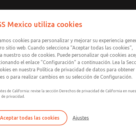
dores
Contact ROSS Me
S Mexico utiliza cookies
Productos
Industrias
S
zamos cookies para personalizar y mejorar su experiencia gene
ro sitio web. Cuando selecciona "Aceptar todas las cookies",
a nuestro uso de cookies. Puede personalizar qué cookies ace
cionando el enlace "Configuración" a continuación. Lea la Sec
okies en nuestra Política de privacidad de datos para obtene
les o para realizar cambios en su selección de Configuración.
Filtros de preparación de aire, silenciad
tes de California: revise la sección Derechos de privacidad de California en nue
Los silenciadores/reclasificadores para nues
a de privacidad.
superior para filtros de 1/4 de pulgada cua
alta capacidad, MD3™ y MD4™. Para habilitar 
Aceptar todas las cookies
Ajustes
1076K77, diseñado para adaptar un recipien
importante tener en cuenta que este kit sol
el recipiente de policarbonato incluido vie