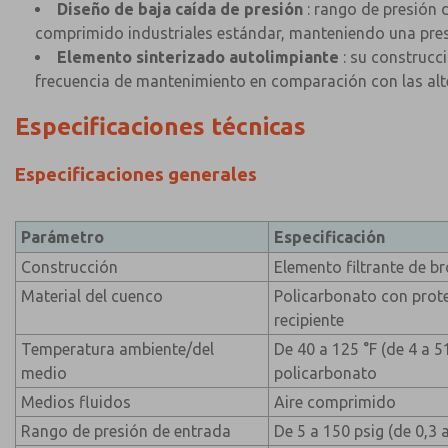
Diseño de baja caída de presión
: rango de presión d
comprimido industriales estándar, manteniendo una presió
Elemento sinterizado autolimpiante
: su construcc
frecuencia de mantenimiento en comparación con las alte
Especificaciones técnicas
Especificaciones generales
Parámetro
Especificación
Construcción
Elemento filtrante de b
Material del cuenco
Policarbonato con prote
recipiente
Temperatura ambiente/del
De 40 a 125 °F (de 4 a 5
medio
policarbonato
Medios fluidos
Aire comprimido
Rango de presión de entrada
De 5 a 150 psig (de 0,3 