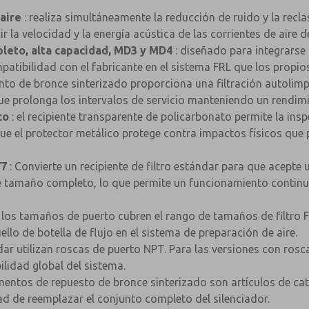
 aire
: realiza simultáneamente la reducción de ruido y la recl
cir la velocidad y la energía acústica de las corrientes de aire
leto, alta capacidad, MD3 y MD4
: diseñado para integrarse 
tibilidad con el fabricante en el sistema FRL que los propios
ento de bronce sinterizado proporciona una filtración autolimp
que prolonga los intervalos de servicio manteniendo un rendim
co
: el recipiente transparente de policarbonato permite la ins
e el protector metálico protege contra impactos físicos que 
77
: Convierte un recipiente de filtro estándar para que acepte
 de tamaño completo, lo que permite un funcionamiento conti
 los tamaños de puerto cubren el rango de tamaños de filtro F
ello de botella de flujo en el sistema de preparación de aire.
ar utilizan roscas de puerto NPT. Para las versiones con rosc
×
lidad global del sistema.
mentos de repuesto de bronce sinterizado son artículos de ca
dad de reemplazar el conjunto completo del silenciador.