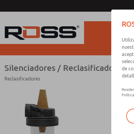
Silenciadores / Reclasifica
ROS
Utili
nuest
acept
selec
Silenciadores / Reclasificadores
de co
detal
Reclasificadores
Residen
Polític