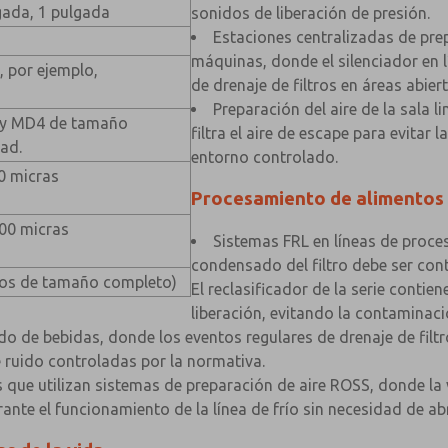
gada, 1 pulgada
sonidos de liberación de presión.
Estaciones centralizadas de prep
máquinas, donde el silenciador en l
C, por ejemplo,
de drenaje de filtros en áreas abier
Preparación del aire de la sala l
3 y MD4 de tamaño
filtra el aire de escape para evitar 
ad.
entorno controlado.
0 micras
Procesamiento de alimentos 
100 micras
Sistemas FRL en líneas de proce
condensado del filtro debe ser cont
tros de tamaño completo)
El reclasificador de la serie contien
liberación, evitando la contaminaci
nado de bebidas, donde los eventos regulares de drenaje de fi
 ruido controladas por la normativa.
ue utilizan sistemas de preparación de aire ROSS, donde la vi
te el funcionamiento de la línea de frío sin necesidad de abr