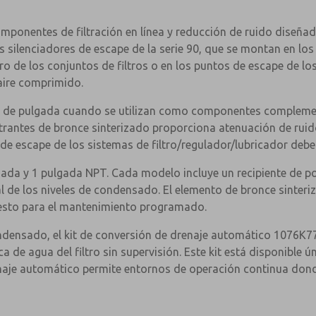
mponentes de filtración en línea y reducción de ruido diseña
os silenciadores de escape de la serie 90, que se montan en los
ro de los conjuntos de filtros o en los puntos de escape de los
 aire comprimido.
 1/4 de pulgada cuando se utilizan como componentes compleme
antes de bronce sinterizado proporciona atenuación de ruido, 
e escape de los sistemas de filtro/regulador/lubricador debe 
gada y 1 pulgada NPT. Cada modelo incluye un recipiente de p
ual de los niveles de condensado. El elemento de bronce sinteri
esto para el mantenimiento programado.
ndensado, el kit de conversión de drenaje automático 1076K77
a de agua del filtro sin supervisión. Este kit está disponibl
enaje automático permite entornos de operación continua donde