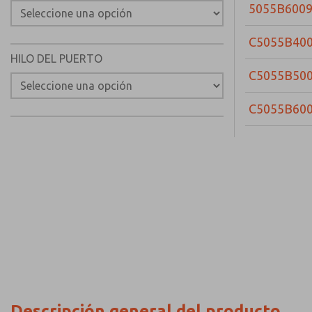
5055B600
C5055B40
HILO DEL PUERTO
C5055B50
C5055B60
Descripción general del producto