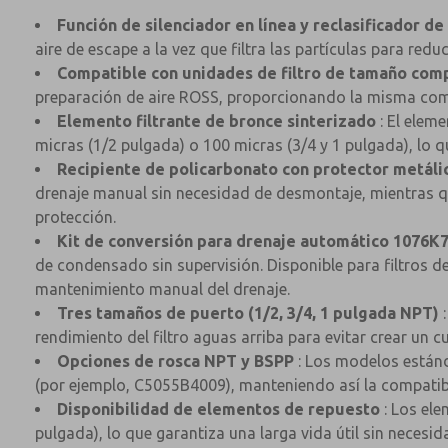
Función de silenciador en línea y reclasificador de
aire de escape a la vez que filtra las partículas para redu
Compatible con unidades de filtro de tamaño comp
preparación de aire ROSS, proporcionando la misma compa
Elemento filtrante de bronce sinterizado
: El elem
micras (1/2 pulgada) o 100 micras (3/4 y 1 pulgada), lo 
Recipiente de policarbonato con protector metáli
drenaje manual sin necesidad de desmontaje, mientras qu
protección.
Kit de conversión para drenaje automático 1076K
de condensado sin supervisión. Disponible para filtros
mantenimiento manual del drenaje.
Tres tamaños de puerto (1/2, 3/4, 1 pulgada NPT)
:
rendimiento del filtro aguas arriba para evitar crear un cu
Opciones de rosca NPT y BSPP
: Los modelos estánd
(por ejemplo, C5055B4009), manteniendo así la compatibi
Disponibilidad de elementos de repuesto
: Los ele
pulgada), lo que garantiza una larga vida útil sin necesi