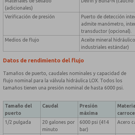
Materiales de sellado
Delrin y Buna-N (caucho d
(adicionales)
Verificación de presión
Puerto de detección inte
admite manómetro, inter
transductor (opcional).
Medios de flujo
Aceite mineral hidráulico
industriales estándar)
Datos de rendimiento del flujo
Tamaños de puerto, caudales nominales y capacidad de
flujo nominal para la válvula hidráulica LOX. Todos los
tamaños tienen una presión nominal de hasta 6000 psi.
Tamaño del
Caudal
Presión
Materia
puerto
máxima
carroce
1/2 pulgada
20 galones por
6000 psi (414
Acero c
minuto
bar)