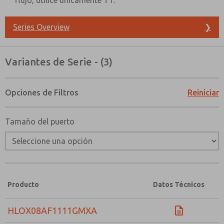
flujo, utilice únicamente T1.
Envíenme actualizaciones periódicas sobre característi
producto y más.
Series Overview
❯
*Sí, he leído la política de privacidad y acepto que los
se recopilarán y almacenarán electrónicamente. Mis dato
únicamente con fines estrictamente destinados a proces
Variantes de Serie - (3)
solicitud. Al enviar el formulario de contacto, acepto el
Opciones de Filtros
Reiniciar
Tamaño del puerto
Producto
Datos Técnicos
HLOX08AF1111GMXA