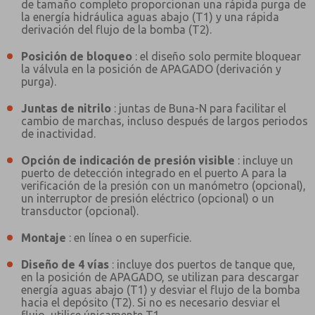
de tamaño completo proporcionan una rápida purga de
la energía hidráulica aguas abajo (T1) y una rápida
derivación del flujo de la bomba (T2).
Posición de bloqueo
: el diseño solo permite bloquear
la válvula en la posición de APAGADO (derivación y
purga).
Juntas de nitrilo
: juntas de Buna-N para facilitar el
cambio de marchas, incluso después de largos periodos
de inactividad.
Opción de indicación de presión visible
: incluye un
puerto de detección integrado en el puerto A para la
verificación de la presión con un manómetro (opcional),
un interruptor de presión eléctrico (opcional) o un
transductor (opcional).
Montaje
: en línea o en superficie.
Diseño de 4 vías
: incluye dos puertos de tanque que,
en la posición de APAGADO, se utilizan para descargar
¿Método de Contacto Preferido?
energía aguas abajo (T1) y desviar el flujo de la bomba
hacia el depósito (T2). Si no es necesario desviar el
Correo Electrónico
Teléfono