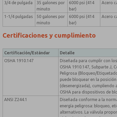
3/4 de pulgada
35 galones por
6000 psi (414
Acero c
minuto
bar)
1-1/4 pulgadas
50 galones por
6000 psi (414
Acero c
minuto
bar)
Certificaciones y cumplimiento
Certificación/Estándar
Detalle
OSHA 1910.147
Diseñada para cumplir con los
OSHA 1910.147, Subparte J, C
Peligrosa (Bloqueo/Etiquetado)
puede bloquear en la posici
(desenergizada), cumpliendo as
OSHA para dispositivos de bl
ANSI Z244.1
Diseñada conforme a la norma
energía peligrosa: bloqueo, e
alternativos. La válvula propo