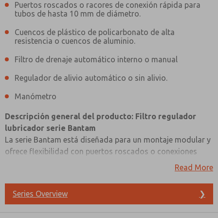
Puertos roscados o racores de conexión rápida para
tubos de hasta 10 mm de diámetro.
Cuencos de plástico de policarbonato de alta
resistencia o cuencos de aluminio.
Filtro de drenaje automático interno o manual
Regulador de alivio automático o sin alivio.
Manómetro
Descripción general del producto: Filtro regulador
lubricador serie Bantam
La serie Bantam está diseñada para un montaje modular y
ofrece flexibilidad con puertos roscados o conexiones
rápidas para tubos de hasta 10 mm de diámetro. Puede
Read More
elegir entre recipientes de plástico de policarbonato de
alta resistencia o de aluminio, adaptándose a diferentes
Series Overview
❯
¿Método de Contacto Preferido?
condiciones ambientales. Para el mantenimiento del filtro,
dispone de opciones de drenaje automático interno o
Correo Electrónico
Teléfono