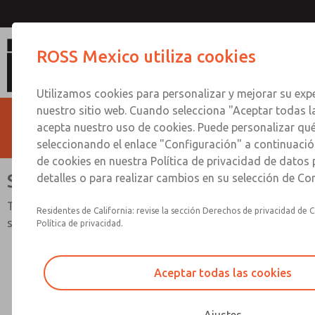
Serie Bantam
ROSS Mexico utiliza cookies
Utilizamos cookies para personalizar y mejorar su expe
nuestro sitio web. Cuando selecciona "Aceptar todas l
acepta nuestro uso de cookies. Puede personalizar qu
seleccionando el enlace "Configuración" a continuación
de cookies en nuestra Política de privacidad de datos
Serie Bantam
detalles o para realizar cambios en su selección de Co
Tamaños de puerto de 1/8" y 1/4"; Caudal de hasta 22
Residentes de California: revise la sección Derechos de privacidad de C
scfm (623 l/min)
Política de privacidad.
Aceptar todas las cookies