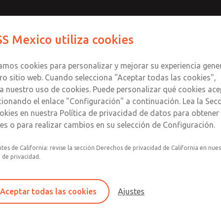
Contact ROSS Me
S Mexico utiliza cookies
Productos
Industrias
S
zamos cookies para personalizar y mejorar su experiencia gene
ro sitio web. Cuando selecciona "Aceptar todas las cookies",
a nuestro uso de cookies. Puede personalizar qué cookies ace
cionando el enlace "Configuración" a continuación. Lea la Sec
okies en nuestra Política de privacidad de datos para obtene
les o para realizar cambios en su selección de Configuración.
 (1133 l/min)
Opciones de pistón y diafragma
tes de California: revise la sección Derechos de privacidad de California en nue
a de privacidad.
Autoalivio
Descripción general del producto: Regula
Aceptar todas las cookies
Ajustes
Los reguladores de presión se presentan en d
diafragma para una respuesta rápida. Ofrec
cuentan con una perilla extraíble para mayor