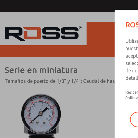
Serie en miniatura
ROS
Utili
nuest
acept
selec
Serie en miniatura
de co
detal
Tamaños de puerto de 1/8" y 1/4"; Caudal de hasta 40 scfm
Residen
Polític