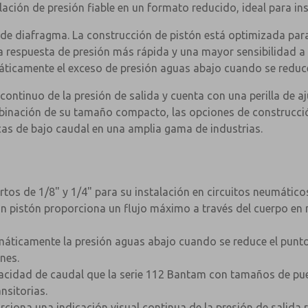
ación de presión fiable en un formato reducido, ideal para in
e diafragma. La construcción de pistón está optimizada para u
 respuesta de presión más rápida y una mayor sensibilidad a
áticamente el exceso de presión aguas abajo cuando se reduce
ontinuo de la presión de salida y cuenta con una perilla de aj
binación de su tamaño compacto, las opciones de construcció
icas de bajo caudal en una amplia gama de industrias.
os de 1/8" y 1/4" para su instalación en circuitos neumáticos
on pistón proporciona un flujo máximo a través del cuerpo en
máticamente la presión aguas abajo cuando se reduce el punto 
×
nes.
acidad de caudal que la serie 112 Bantam con tamaños de pu
nsitorias.
iona una indicación visual continua de la presión de salida r