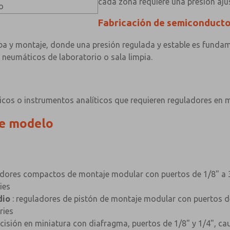
cada zona requiere una presión aju
o
Fabricación de semiconducto
ba y montaje, donde una presión regulada y estable es fundame
 neumáticos de laboratorio o sala limpia.
os o instrumentos analíticos que requieren reguladores en mi
de modelo
adores compactos de montaje modular con puertos de 1/8" a 3
ies
dio
: reguladores de pistón de montaje modular con puertos de
ries
cisión en miniatura con diafragma, puertos de 1/8" y 1/4", ca