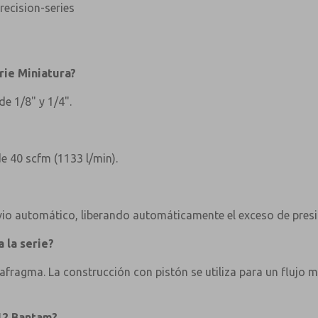
ecision-series
rie Miniatura?
e 1/8" y 1/4".
e 40 scfm (1133 l/min).
livio automático, liberando automáticamente el exceso de pres
 la serie?
fragma. La construcción con pistón se utiliza para un flujo m
112 Bantam?