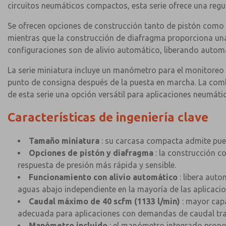
circuitos neumáticos compactos, esta serie ofrece una regul
Se ofrecen opciones de construcción tanto de pistón como d
mientras que la construcción de diafragma proporciona una
configuraciones son de alivio automático, liberando autom
La serie miniatura incluye un manómetro para el monitoreo c
punto de consigna después de la puesta en marcha. La com
de esta serie una opción versátil para aplicaciones neumát
Características de ingeniería clave
Tamaño miniatura
: su carcasa compacta admite puert
Opciones de pistón y diafragma
: la construcción c
respuesta de presión más rápida y sensible.
Funcionamiento con alivio automático
: libera auto
aguas abajo independiente en la mayoría de las aplicacio
Caudal máximo de 40 scfm (1133 l/min)
: mayor cap
adecuada para aplicaciones con demandas de caudal tra
Manómetro incluido
: el manómetro integrado proporc