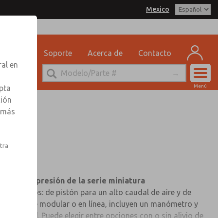
Mexico
xico for Information
eguridad
Soporte
Acerca de
Contacto
ral en
Cuen
Menú
pta
Registr
ción
r más
Inscribi
stra
dores de presión de la serie miniatura
os diseños: de pistón para un alto caudal de aire y de
en montaje modular o en línea, incluyen un manómetro y
 seguridad. Puede elegir entre opciones con o sin alivio de