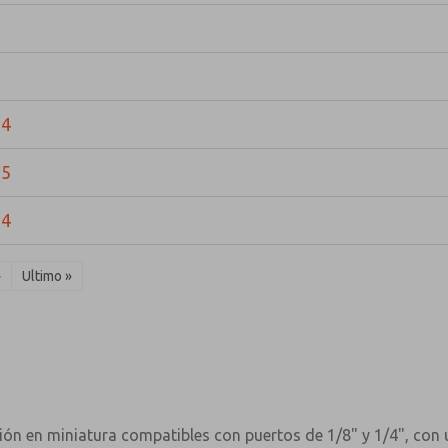
04
05
04
›
Ultimo »
ión en miniatura compatibles con puertos de 1/8" y 1/4", con