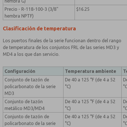
hembra G)
Precio - R-118-100-3 (3/8"
$16.25
hembra NPTF)
Clasificación de temperatura
Los puertos finales de la serie funcionan dentro del rango
de temperatura de los conjuntos FRL de las series MD3 y
MD4 a los que dan servicio.
Configuración
Temperatura ambiente
T
Conjunto de tazón de
De 40 a 125 °F (de 4 a 52
D
policarbonato de la serie
°C)
°
MD3
Conjunto de tazón
De 40 a 125 °F (de 4 a 52
D
metálico MD3/MD4
°C)
°
Conjunto de tazón de
De 40 a 125 °F (de 4 a 52
D
policarbonato de la serie
°C)
°