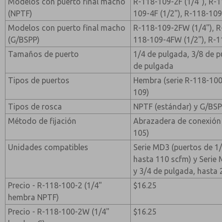
Modelos con puerto final macho
R-118-109-2F (1/4"), R-1
(NPTF)
109-4F (1/2"), R-118-109
Modelos con puerto final macho
R-118-109-2FW (1/4"), R
(G/BSPP)
118-109-4FW (1/2"), R-1
Tamaños de puerto
1/4 de pulgada, 3/8 de p
de pulgada
Tipos de puertos
Hembra (serie R-118-100
109)
Tipos de rosca
NPTF (estándar) y G/BSP
Método de fijación
Abrazadera de conexión
105)
Unidades compatibles
Serie MD3 (puertos de 1/
hasta 110 scfm) y Serie 
y 3/4 de pulgada, hasta
Precio - R-118-100-2 (1/4"
$16.25
hembra NPTF)
Precio - R-118-100-2W (1/4"
$16.25