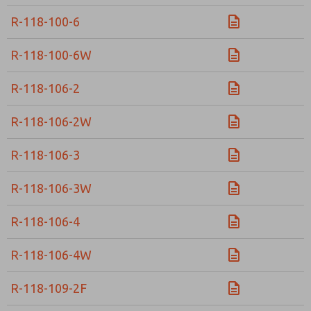
Envíenme actualizaciones periódicas sobre característi
R-118-100-6
producto y más.
*Sí, he leído la política de privacidad y acepto que los
R-118-100-6W
se recopilarán y almacenarán electrónicamente. Mis dato
únicamente con fines estrictamente destinados a proces
R-118-106-2
solicitud. Al enviar el formulario de contacto, acepto el
R-118-106-2W
R-118-106-3
R-118-106-3W
R-118-106-4
R-118-106-4W
R-118-109-2F