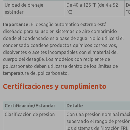
Unidad de drenaje
De 40 a 125 °F (de 4 a 52
D
estándar
°C)
°
Importante:
El desagüe automático externo está
diseñado para su uso en sistemas de aire comprimido
donde el condensado es a base de agua. No lo utilice si el
condensado contiene productos químicos corrosivos,
disolventes o aceites incompatibles con el material del
cuerpo del desagüe. Los modelos con recipiente de
policarbonato deben utilizarse dentro de los límites de
temperatura del policarbonato.
Certificaciones y cumplimiento
Certificación/Estándar
Detalle
Clasificación de presión
Con una presión nominal máxi
superando el rango de presió
los sistemas de filtración F