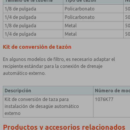
Tamaño de la tubería
Tipo de tazón
N
1/8 de pulgada
Policarbonato
5
1/4 de pulgada
Policarbonato
5
1/8 de pulgada
Metal
5
1/4 de pulgada
Metal
5
Kit de conversión de tazón
En algunos modelos de filtro, es necesario adaptar el
recipiente estándar para la conexión de drenaje
automático externo.
Descripción
Número de mo
Kit de conversión de taza para
1076K77
instalación de desagüe automático
externo
Productos y accesorios relacionados