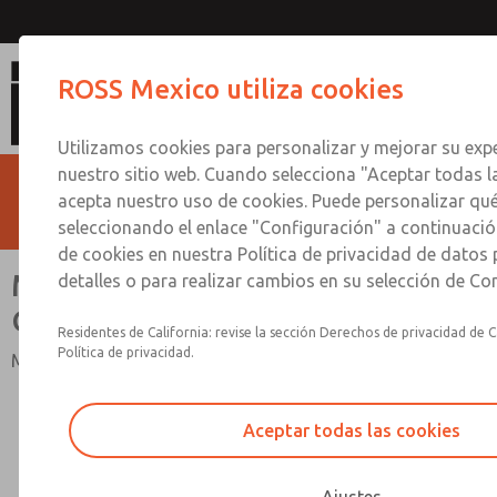
MD3, MD4 DE TAMAÑO COMPLE
ROSS Mexico utiliza cookies
CAPACIDAD
Utilizamos cookies para personalizar y mejorar su expe
nuestro sitio web. Cuando selecciona "Aceptar todas l
acepta nuestro uso de cookies. Puede personalizar qu
seleccionando el enlace "Configuración" a continuación
de cookies en nuestra Política de privacidad de datos
MD3, MD4 DE TAMAÑO
detalles o para realizar cambios en su selección de Co
COMPLETO Y ALTA CAPACIDAD
Residentes de California: revise la sección Derechos de privacidad de C
Política de privacidad.
MD3, MD4 DE TAMAÑO COMPLETO Y ALTA CAPACIDAD
Aceptar todas las cookies