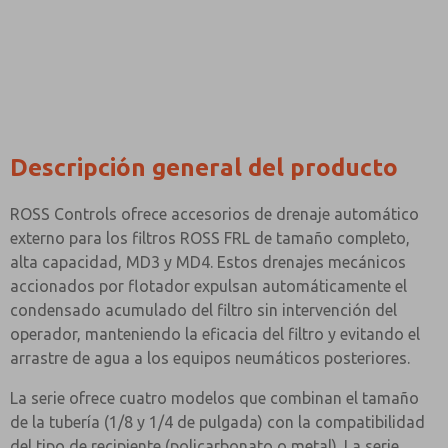
Correo Electrónico
Teléfono
Envíenme actualizaciones periódicas sobre característi
producto y más.
*Sí, he leído la política de privacidad y acepto que los
se recopilarán y almacenarán electrónicamente. Mis dato
únicamente con fines estrictamente destinados a proces
solicitud. Al enviar el formulario de contacto, acepto el
Descripción general del producto
ROSS Controls ofrece accesorios de drenaje automático
externo para los filtros ROSS FRL de tamaño completo,
alta capacidad, MD3 y MD4. Estos drenajes mecánicos
accionados por flotador expulsan automáticamente el
condensado acumulado del filtro sin intervención del
operador, manteniendo la eficacia del filtro y evitando el
arrastre de agua a los equipos neumáticos posteriores.
La serie ofrece cuatro modelos que combinan el tamaño
de la tubería (1/8 y 1/4 de pulgada) con la compatibilidad
del tipo de recipiente (policarbonato o metal). La serie