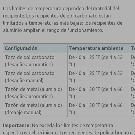
Los límites de temperatura dependen del material del
recipiente. Los recipientes de policarbonato están
limitados a temperaturas más bajas; los recipientes de
aluminio amplían el rango de funcionamiento.
Configuración
Temperatura ambiente
T
Taza de policarbonato
De 40 a 125 °F (de 4 a 52
D
(desagüe automático)
°C)
°
Taza de policarbonato
De 40 a 125 °F (de 4 a 52
D
(desagüe manual)
°C)
°
Tazón de metal (aluminio)
De 40 a 150 °F (de 4 a 66
D
(desagüe automático)
°C)
°
Tazón de metal (aluminio)
De 40 a 150 °F (de 4 a 66
D
(drenaje manual)
°C)
°
Importante:
No exceda los límites de temperatura
específicos del recipiente. Los recipientes de policarbonato