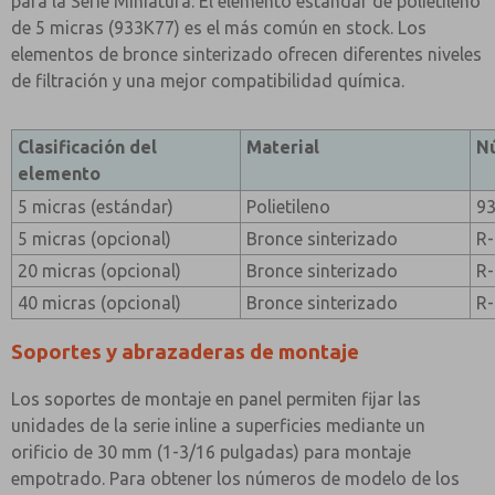
para la Serie Miniatura. El elemento estándar de polietileno
de 5 micras (933K77) es el más común en stock. Los
elementos de bronce sinterizado ofrecen diferentes niveles
de filtración y una mejor compatibilidad química.
Clasificación del
Material
N
elemento
5 micras (estándar)
Polietileno
9
5 micras (opcional)
Bronce sinterizado
R
20 micras (opcional)
Bronce sinterizado
R
40 micras (opcional)
Bronce sinterizado
R
Soportes y abrazaderas de montaje
Los soportes de montaje en panel permiten fijar las
unidades de la serie inline a superficies mediante un
orificio de 30 mm (1-3/16 pulgadas) para montaje
empotrado. Para obtener los números de modelo de los