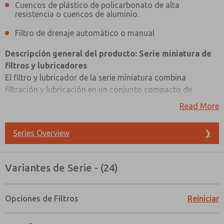
Cuencos de plástico de policarbonato de alta
resistencia o cuencos de aluminio.
Filtro de drenaje automático o manual
Descripción general del producto: Serie miniatura de
filtros y lubricadores
El filtro y lubricador de la serie miniatura combina
filtración y lubricación en un conjunto compacto de
montaje en línea. Ofrece la opción de un lubricador con
Read More
mecha o una tapa de llenado rápido para una lubricación
versátil. Puede elegir entre recipientes de plástico de
Series Overview
❯
policarbonato de alta resistencia o de aluminio, según sus
necesidades ambientales específicas.
Para el mantenimiento del filtro, puede elegir entre un
Variantes de Serie - (24)
drenaje automático o manual, lo que le brinda flexibilidad
para controlar la calidad del aire y la lubricación. El filtro y
lubricador de la serie miniatura ofrece una solución
Opciones de Filtros
Reiniciar
¿Método de Contacto Preferido?
compacta y adaptable para una gestión eficiente de la
Correo Electrónico
Teléfono
calidad del aire y la lubricación.