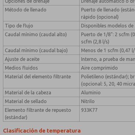
Opciones de drenaje
Drenaje automático o d
Método de llenado
Puerto de llenado (están
rápido (opcional)
Tipo de flujo
Disponibles modelos de a
Caudal mínimo (caudal alto)
Puerto de 1/8": 2 scfm (0,
scfm (2,8 l/s)
Caudal mínimo (caudal bajo)
Menos de 1 scfm (0,47 l/
Ajuste de aceite
Interno, a prueba de ma
Medios fluidos
Aire comprimido
Material del elemento filtrante
Polietileno (estándar); b
(opcional: 5, 20, 40 micr
Material de la cabeza
Aluminio
Material de sellado
Nitrilo
Elemento filtrante de repuesto
933K77
(estándar)
Clasificación de temperatura