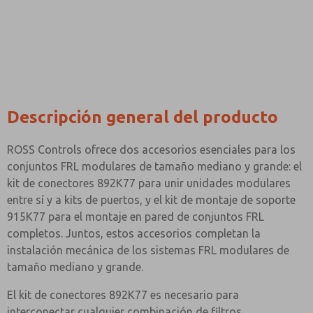
¿Método de Contacto Preferido?
Correo Electrónico
Teléfono
Envíenme actualizaciones periódicas sobre característi
producto y más.
*Sí, he leído la política de privacidad y acepto que los
se recopilarán y almacenarán electrónicamente. Mis dato
Descripción general del producto
únicamente con fines estrictamente destinados a proces
solicitud. Al enviar el formulario de contacto, acepto el
ROSS Controls ofrece dos accesorios esenciales para los
conjuntos FRL modulares de tamaño mediano y grande: el
kit de conectores 892K77 para unir unidades modulares
entre sí y a kits de puertos, y el kit de montaje de soporte
915K77 para el montaje en pared de conjuntos FRL
completos. Juntos, estos accesorios completan la
instalación mecánica de los sistemas FRL modulares de
tamaño mediano y grande.
El kit de conectores 892K77 es necesario para
interconectar cualquier combinación de filtros,