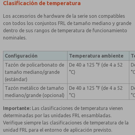
Clasificación de temperatura
Los accesorios de hardware de la serie son compatibles
con todos los conjuntos FRL de tamaño mediano y grande
dentro de sus rangos de temperatura de funcionamiento
nominales.
Configuración
Temperatura ambiente
T
Tazón de policarbonato de
De 40 a 125 °F (de 4 a 52
D
tamaño mediano/grande
°C)
°
(estándar)
Tazón metálico de tamaño
De 40 a 125 °F (de 4 a 52
D
mediano/grande (opcional)
°C)
°
Importante:
Las clasificaciones de temperatura vienen
determinadas por las unidades FRL ensambladas.
Verifique siempre las clasificaciones de temperatura de la
unidad FRL para el entorno de aplicación previsto.