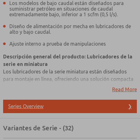
Los modelos de bajo caudal están diseñados para
suministrar petróleo en situaciones de caudal
extremadamente bajo, inferior a 1 scfm (0,5 l/s).
Diseño de alimentación por mecha en lubricadores de
alto y bajo caudal.
Ajuste interno a prueba de manipulaciones
Descripción general del producto: Lubricadores de la
serie en miniatura
Los lubricadores de la serie miniatura están diseñados
para montaje en línea, ofreciendo una solución compacta
para la lubricación. Puede elegir entre un recipiente de
Read More
plástico de policarbonato de alta resistencia o uno de
aluminio, según sus necesidades. Estos lubricadores
Series Overview
❯
incluyen modelos de bajo caudal, diseñados
específicamente para suministrar aceite en situaciones de
caudal extremadamente bajo, inferior a 1 scfm (0,5 l/s).
¿Método de Contacto Preferido?
Variantes de Serie - (32)
Para una lubricación uniforme y fiable, tanto los
Correo Electrónico
Teléfono
lubricadores de alto como de bajo caudal incorporan un