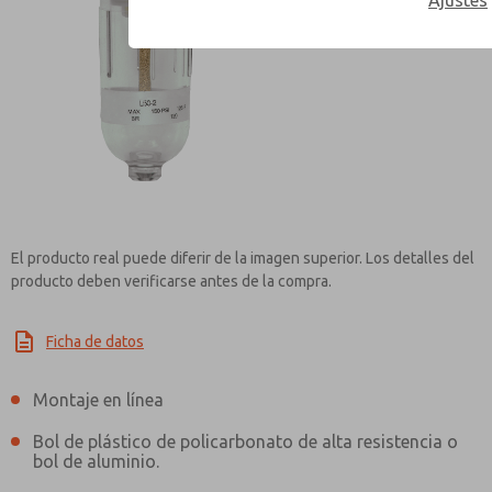
Ajustes
Contact ROSS Mexico
El producto real puede diferir de la imagen superior. Los detalles del
producto deben verificarse antes de la compra.
Ficha de datos
Montaje en línea
Bol de plástico de policarbonato de alta resistencia o
bol de aluminio.