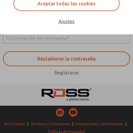
Cambia la contraseña
Aceptar todas las cookies
Ajustes
Registrarse
ROSS Global
|
Términos y Condiciones
|
Precauciones y Advertencias
|
Políticas de Privacidad