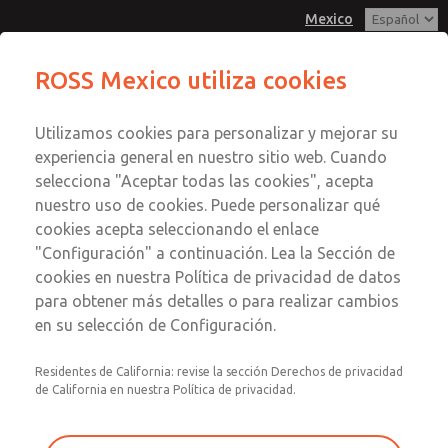
Mexico
ROSS Mexico utiliza cookies
Menú
Utilizamos cookies para personalizar y mejorar su
Cuenta
experiencia general en nuestro sitio web. Cuando
Registrarse
selecciona "Aceptar todas las cookies", acepta
nuestro uso de cookies. Puede personalizar qué
Inscribirse
cookies acepta seleccionando el enlace
Opciones de base del colector de
"Configuración" a continuación. Lea la Sección de
cookies en nuestra Política de privacidad de datos
válvulas
para obtener más detalles o para realizar cambios
Opciones de base del colector de
en su selección de Configuración.
válvulas
Residentes de California: revise la sección Derechos de privacidad
Reguladores y módulos interpuestos, placas ciegas y
de California en nuestra Política de privacidad.
discos de bloqueo.