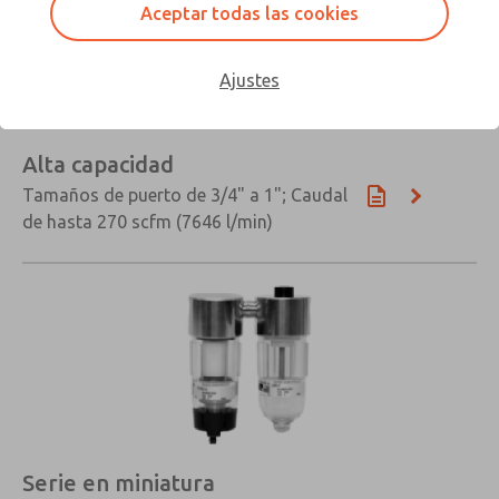
Aceptar todas las cookies
Ajustes
Alta capacidad
Tamaños de puerto de 3/4" a 1"; Caudal
de hasta 270 scfm (7646 l/min)
Serie en miniatura