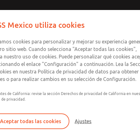
S Mexico utiliza cookies
Productos
Industrias
S
zamos cookies para personalizar y mejorar su experiencia gene
ro sitio web. Cuando selecciona "Aceptar todas las cookies",
a nuestro uso de cookies. Puede personalizar qué cookies ace
cionando el enlace "Configuración" a continuación. Lea la Sec
adores
okies en nuestra Política de privacidad de datos para obtene
les o para realizar cambios en su selección de Configuración.
en línea
tes de California: revise la sección Derechos de privacidad de California en nue
a de privacidad.
Serie Bantam
Aceptar todas las cookies
Ajustes
Tamaños de puerto de 1/8" y 1/4"; Caudal de h