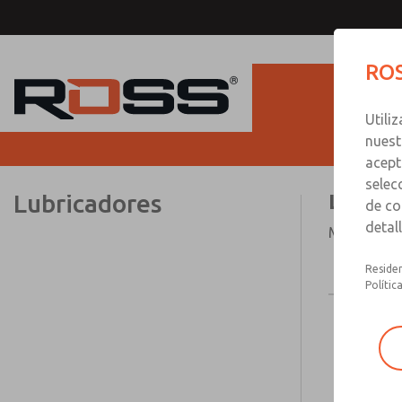
ROS
Utili
nuest
acept
selec
Lubricadores
Lubric
de co
detal
Modular o 
Residen
Polític