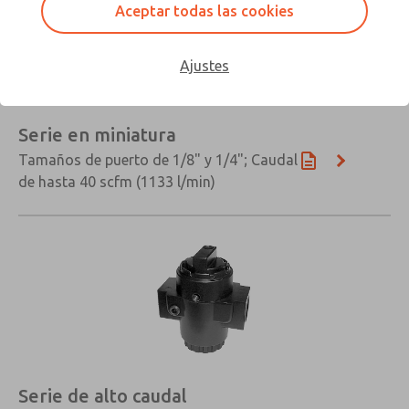
Aceptar todas las cookies
Ajustes
Serie en miniatura
Tamaños de puerto de 1/8" y 1/4"; Caudal
de hasta 40 scfm (1133 l/min)
×
Serie de alto caudal