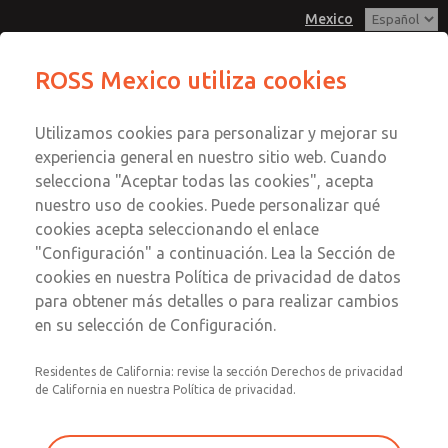
Mexico
ROSS Mexico utiliza cookies
Menú
Utilizamos cookies para personalizar y mejorar su
Cuenta
experiencia general en nuestro sitio web. Cuando
Registrarse
selecciona "Aceptar todas las cookies", acepta
nuestro uso de cookies. Puede personalizar qué
Inscribirse
cookies acepta seleccionando el enlace
Válvulas de alivio
"Configuración" a continuación. Lea la Sección de
cookies en nuestra Política de privacidad de datos
Válvulas de alivio
para obtener más detalles o para realizar cambios
en su selección de Configuración.
1/8 a 1; Caudal hasta 450 scfm (12744 l/min)
Residentes de California: revise la sección Derechos de privacidad
de California en nuestra Política de privacidad.